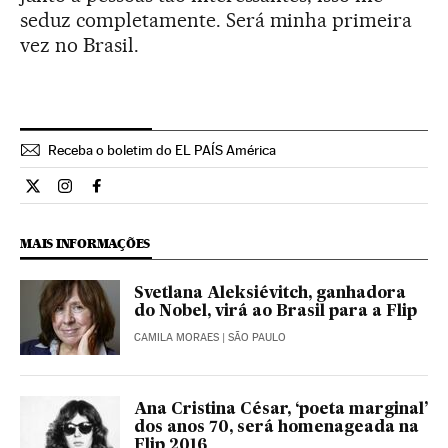
seduz completamente. Será minha primeira
vez no Brasil.
Receba o boletim do EL PAÍS América
Cultura El País Brasil en Twitter
Cultura El País Brasil en Instagram
Cultura El País Brasil en Facebook
MAIS INFORMAÇÕES
Svetlana Aleksiévitch, ganhadora
do Nobel, virá ao Brasil para a Flip
CAMILA MORAES
| SÃO PAULO
Ana Cristina César, ‘poeta marginal’
dos anos 70, será homenageada na
Flip 2016