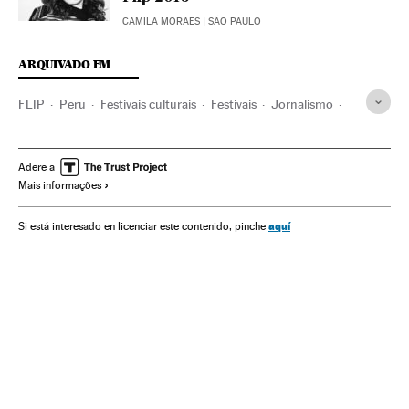
CAMILA MORAES
| SÃO PAULO
ARQUIVADO EM
FLIP
Peru
Festivais culturais
Festivais
Jornalismo
Agenda cultural
Literatura
Livros
Agenda
América Latina
Cultura
Eventos
Meios comunicação
Adere a
Mais informações
Comunicação
Sociedade
aquí
Si está interesado en licenciar este contenido, pinche