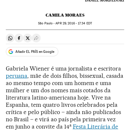
DANIEL MORDZINSKI
CAMILA MORAES
São Paulo -
APR
29, 2016 - 17:34
EDT
Compartir en Whatsapp
Compartir en Facebook
Compartir en Twitter
Desplegar Redes Sociales
Añadir EL PAÍS en Google
Gabriela Wiener é uma jornalista e escritora
peruana
, mãe de dois filhos, bissexual, casada
ao mesmo tempo com um homem e uma
mulher e um dos nomes mais cotados da
literatura latino-americana hoje. Vive na
Espanha, tem quatro livros celebrados pela
crítica e pelo público – ainda não publicados
no Brasil – e virá ao país pela primeira vez
a
em junho a convite da 14
Festa Literária de