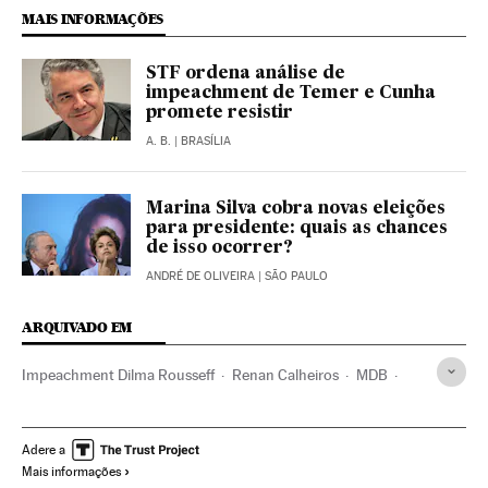
MAIS INFORMAÇÕES
STF ordena análise de
impeachment de Temer e Cunha
promete resistir
A. B.
| BRASÍLIA
Marina Silva cobra novas eleições
para presidente: quais as chances
de isso ocorrer?
ANDRÉ DE OLIVEIRA
| SÃO PAULO
ARQUIVADO EM
Impeachment Dilma Rousseff
Renan Calheiros
MDB
Kátia Abreu
Vice-presidente Brasil
Michel Temer
Caso Petrobras
Presidente Brasil
Subornos
Adere a
Mais informações
Destituições políticas
Financiamento ilegal