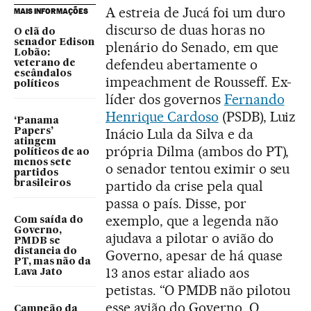
A estreia de Jucá foi um duro
MAIS INFORMAÇÕES
discurso de duas horas no
O clã do
senador Edison
plenário do Senado, em que
Lobão:
defendeu abertamente o
veterano de
escândalos
impeachment de Rousseff. Ex-
políticos
líder dos governos
Fernando
Henrique Cardoso
(PSDB), Luiz
‘Panama
Inácio Lula da Silva e da
Papers’
atingem
própria Dilma (ambos do PT),
políticos de ao
menos sete
o senador tentou eximir o seu
partidos
partido da crise pela qual
brasileiros
passa o país. Disse, por
exemplo, que a legenda não
Com saída do
Governo,
ajudava a pilotar o avião do
PMDB se
distancia do
Governo, apesar de há quase
PT, mas não da
13 anos estar aliado aos
Lava Jato
petistas. “O PMDB não pilotou
esse avião do Governo. O
Campeão da