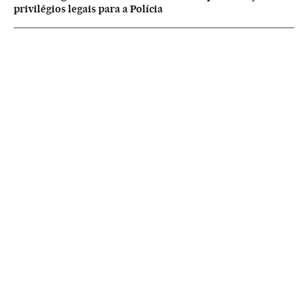
privilégios legais para a Polícia
NEWSLETTERS
Boletín de América
Cada semana en tu cuenta de correo una selección de las noticias,
reportajes y análisis de los periodistas de EL PAÍS con los acontecimientos
más relevantes del continente.