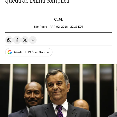
queda de Dilma complica
C. M.
São Paulo -
APR
02, 2016 - 22:19
EDT
Compartir en Whatsapp
Compartir en Facebook
Compartir en Twitter
Desplegar Redes Sociales
Añadir EL PAÍS en Google