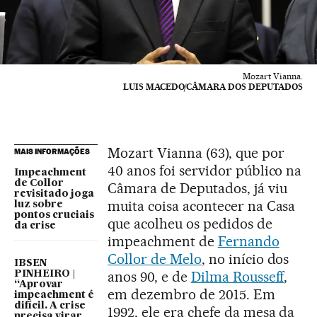
Mozart Vianna.
LUIS MACEDO/CÂMARA DOS DEPUTADOS
Mozart Vianna (63), que por
MAIS INFORMAÇÕES
40 anos foi servidor público na
Impeachment
de Collor
Câmara de Deputados, já viu
revisitado joga
muita coisa acontecer na Casa
luz sobre
pontos cruciais
que acolheu os pedidos de
da crise
impeachment de
Fernando
Collor de Melo
, no início dos
IBSEN
anos 90, e de
Dilma Rousseff
,
PINHEIRO |
“Aprovar
em dezembro de 2015. Em
impeachment é
difícil. A crise
1992, ele era chefe da mesa da
precisa virar