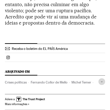
entanto, não precisa culminar em algo
violento; pode ser uma ruptura pacífica.
Acredito que pode vir aí uma mudança de
ideias e propostas dentro da democracia.
Receba o boletim do EL PAÍS América
Politica El País Brasil en Instagram
ARQUIVADO EM
Crises políticas
Fernando Collor de Mello
Michel Temer
Caso Petrobras
Impeachment
Vice-presidente Brasil
Subornos
Financiamento ilegal
Destituições políticas
Adere a
Mais informações
Presidente Brasil
Lavagem dinheiro
Corrupção política