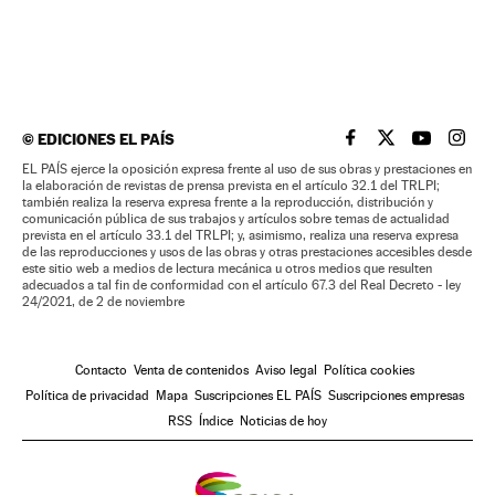
©
EDICIONES EL PAÍS
EL PAÍS BRASIL EN
EL PAÍS BRASI
EL PAÍS B
EL PA
EL PAÍS ejerce la oposición expresa frente al uso de sus obras y prestaciones en
la elaboración de revistas de prensa prevista en el artículo 32.1 del TRLPI;
también realiza la reserva expresa frente a la reproducción, distribución y
comunicación pública de sus trabajos y artículos sobre temas de actualidad
prevista en el artículo 33.1 del TRLPI; y, asimismo, realiza una reserva expresa
de las reproducciones y usos de las obras y otras prestaciones accesibles desde
este sitio web a medios de lectura mecánica u otros medios que resulten
adecuados a tal fin de conformidad con el artículo 67.3 del Real Decreto - ley
24/2021, de 2 de noviembre
Contacto
Venta de contenidos
Aviso legal
Política cookies
Política de privacidad
Mapa
Suscripciones EL PAÍS
Suscripciones empresas
RSS
Índice
Noticias de hoy