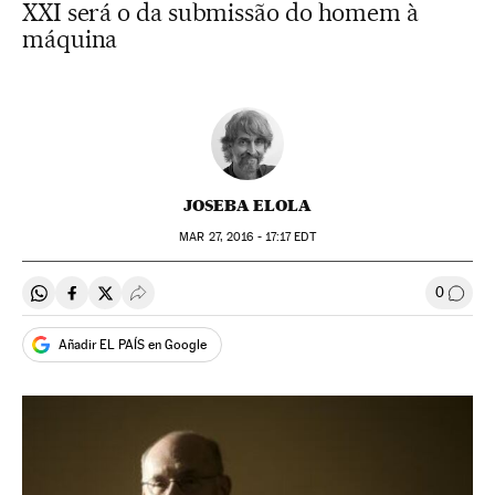
XXI será o da submissão do homem à
máquina
JOSEBA ELOLA
MAR
27, 2016 - 17:17
EDT
0
Compartir en Whatsapp
Compartir en Facebook
Compartir en Twitter
Desplegar Redes Sociales
Comen
Añadir EL PAÍS en Google