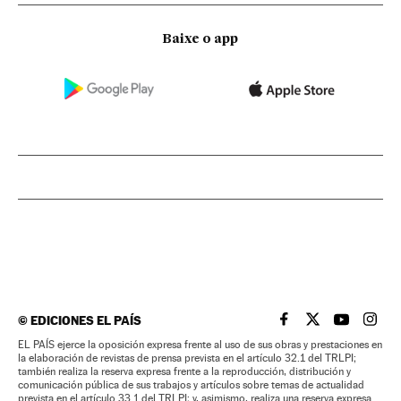
Baixe o app
©
EDICIONES EL PAÍS
EL PAÍS BRASIL EN
EL PAÍS BRASI
EL PAÍS B
EL PA
EL PAÍS ejerce la oposición expresa frente al uso de sus obras y prestaciones en
la elaboración de revistas de prensa prevista en el artículo 32.1 del TRLPI;
también realiza la reserva expresa frente a la reproducción, distribución y
comunicación pública de sus trabajos y artículos sobre temas de actualidad
prevista en el artículo 33.1 del TRLPI; y, asimismo, realiza una reserva expresa