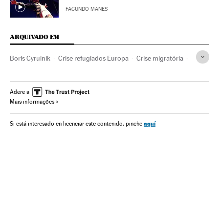
FACUNDO MANES
ARQUIVADO EM
Boris Cyrulnik
Crise refugiados Europa
Crise migratória
Crise humanitária
Refugiados
Vítimas guerra
Catástrofes
Fronteiras
Desastres
Jihadismo
Adere a
Mais informações
Acontecimentos
Europa
Tecnologia
Sociedade
Ciência
aquí
Si está interesado en licenciar este contenido, pinche