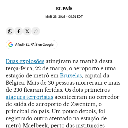
EL PAÍS
MAR
23, 2016 - 09:51
EDT
Compartir en Whatsapp
Compartir en Facebook
Compartir en Twitter
Desplegar Redes Sociales
Añadir EL PAÍS en Google
Duas explosões
atingiram na manhã desta
terça-feira, 22 de março, o aeroporto e uma
estação de metrô em
Bruxelas
, capital da
Bélgica. Mais de 30 pessoas morreram e mais
de 230 ficaram feridas. Os dois primeiros
ataques terroristas
aconteceram no corredor
de saída do aeroporto de Zaventem, o
principal do país. Um pouco depois, foi
registrado outro atentado na estação de
metrô Maelbeek, perto das instituições