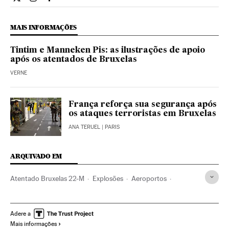
Internacional El País Brasil en Twitter
Internacional El País Brasil en Instagram
Internacional El País Brasil en Facebook
MAIS INFORMAÇÕES
Tintim e Manneken Pis: as ilustrações de apoio
após os atentados de Bruxelas
VERNE
França reforça sua segurança após
os ataques terroristas em Bruxelas
ANA TERUEL
| PARIS
ARQUIVADO EM
Atentado Bruxelas 22-M
Explosões
Aeroportos
Atentados mortais
Bruxelas
Estado Islâmico
Bélgica
terrorismo islâmico
Atentados terroristas
Adere a
Mais informações
Conflito Sunitas e Xiitas
Jihadismo
Europa Ocidental