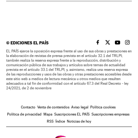
©
EDICIONES EL PAÍS
EL PAÍS BRASIL EN
EL PAÍS BRASI
EL PAÍS B
EL PA
EL PAÍS ejerce la oposición expresa frente al uso de sus obras y prestaciones en
la elaboración de revistas de prensa prevista en el artículo 32.1 del TRLPI;
también realiza la reserva expresa frente a la reproducción, distribución y
comunicación pública de sus trabajos y artículos sobre temas de actualidad
prevista en el artículo 33.1 del TRLPI; y, asimismo, realiza una reserva expresa
de las reproducciones y usos de las obras y otras prestaciones accesibles desde
este sitio web a medios de lectura mecánica u otros medios que resulten
adecuados a tal fin de conformidad con el artículo 67.3 del Real Decreto - ley
24/2021, de 2 de noviembre
Contacto
Venta de contenidos
Aviso legal
Política cookies
Política de privacidad
Mapa
Suscripciones EL PAÍS
Suscripciones empresas
RSS
Índice
Noticias de hoy