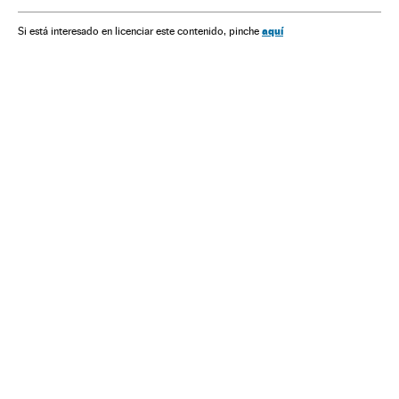
Islã
Grupos terroristas
Terrorismo
Europa
Religião
aquí
Si está interesado en licenciar este contenido, pinche
Conflitos
Transporte