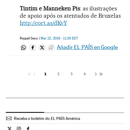
Tintim e Manneken Pis
: as ilustrações
de apoio após os atentados de Bruxelas
http://cort.as/dKvY
Raquel Seco
Mar 22, 2016 - 11:36
EDT
Añadir EL PAÍS en Google
Compartir en Whatsapp
Compartir en Facebook
Compartir en Twitter
Desplegar Redes Sociales
1
2
3
4
Receba o boletim do EL PAÍS América