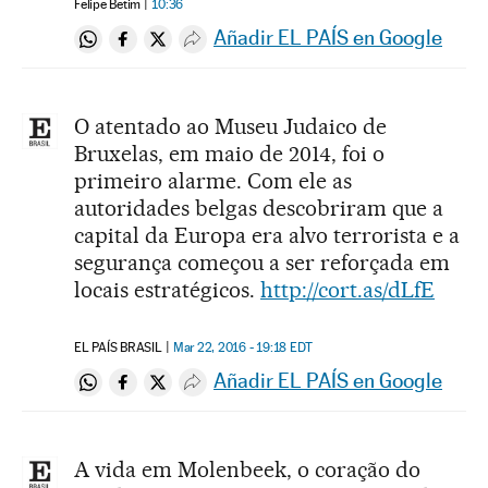
Felipe Betim
10:36
Añadir EL PAÍS en Google
Compartir en Whatsapp
Compartir en Facebook
Compartir en Twitter
Desplegar Redes Sociales
O atentado ao Museu Judaico de
Bruxelas, em maio de 2014, foi o
primeiro alarme. Com ele as
autoridades belgas descobriram que a
capital da Europa era alvo terrorista e a
segurança começou a ser reforçada em
locais estratégicos.
http://cort.as/dLfE
EL PAÍS BRASIL
Mar 22, 2016 - 19:18
EDT
Añadir EL PAÍS en Google
Compartir en Whatsapp
Compartir en Facebook
Compartir en Twitter
Desplegar Redes Sociales
A vida em Molenbeek, o coração do