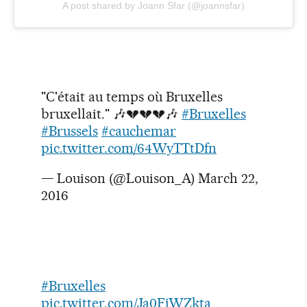
A post shared by Joann Sfar (@joannsfar)
"C'était au temps où Bruxelles
bruxellait." 🎶💔💔💔🎶
#Bruxelles
#Brussels
#cauchemar
pic.twitter.com/64WyTTtDfn
— Louison (@Louison_A)
March 22,
2016
#Bruxelles
pic.twitter.com/Ja0FjWZkta