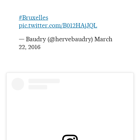
#Bruxelles
pic.twitter.com/B012HAjJQL
— Baudry (@hervebaudry)
March
22, 2016