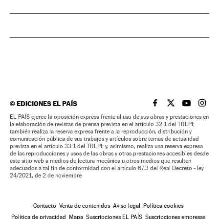
©
EDICIONES EL PAÍS
EL PAÍS BRASIL EN
EL PAÍS BRASI
EL PAÍS B
EL PA
EL PAÍS ejerce la oposición expresa frente al uso de sus obras y prestaciones en
la elaboración de revistas de prensa prevista en el artículo 32.1 del TRLPI;
también realiza la reserva expresa frente a la reproducción, distribución y
comunicación pública de sus trabajos y artículos sobre temas de actualidad
prevista en el artículo 33.1 del TRLPI; y, asimismo, realiza una reserva expresa
de las reproducciones y usos de las obras y otras prestaciones accesibles desde
este sitio web a medios de lectura mecánica u otros medios que resulten
adecuados a tal fin de conformidad con el artículo 67.3 del Real Decreto - ley
24/2021, de 2 de noviembre
Contacto
Venta de contenidos
Aviso legal
Política cookies
Política de privacidad
Mapa
Suscripciones EL PAÍS
Suscripciones empresas