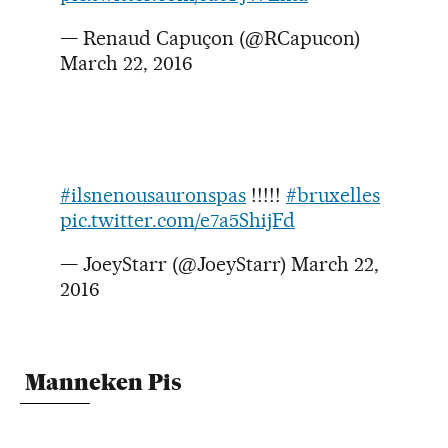
— Renaud Capuçon (@RCapucon)
March 22, 2016
#ilsnenousauronspas
!!!!!
#bruxelles
pic.twitter.com/e7a5ShijFd
— JoeyStarr (@JoeyStarr)
March 22,
2016
Manneken Pis