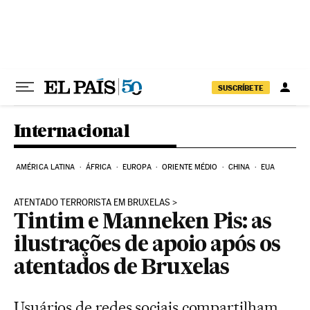
Pular para o conteúdo
SUSCRÍBETE
Internacional
AMÉRICA LATINA
ÁFRICA
EUROPA
ORIENTE MÉDIO
CHINA
EUA
ATENTADO TERRORISTA EM BRUXELAS
Tintim e Manneken Pis: as
ilustrações de apoio após os
atentados de Bruxelas
Usuários de redes sociais compartilham