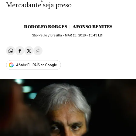
Mercadante seja preso
RODOLFO BORGES
AFONSO BENITES
São Paulo / Brasília -
MAR
15, 2016 - 15:43
EDT
Compartir en Whatsapp
Compartir en Facebook
Compartir en Twitter
Desplegar Redes Sociales
Añadir EL PAÍS en Google