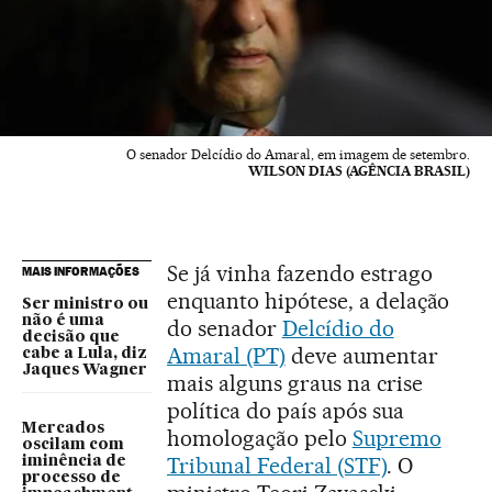
O senador Delcídio do Amaral, em imagem de setembro.
WILSON DIAS (AGÊNCIA BRASIL)
Se já vinha fazendo estrago
MAIS INFORMAÇÕES
enquanto hipótese, a delação
Ser ministro ou
não é uma
do senador
Delcídio do
decisão que
Amaral (PT)
deve aumentar
cabe a Lula, diz
Jaques Wagner
mais alguns graus na crise
política do país após sua
Mercados
homologação pelo
Supremo
oscilam com
Tribunal Federal (STF)
. O
iminência de
processo de