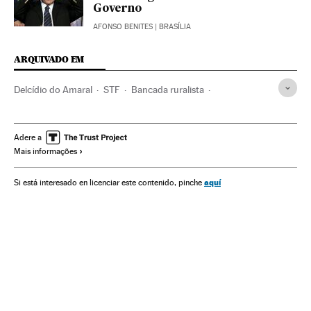
Governo
AFONSO BENITES
| BRASÍLIA
ARQUIVADO EM
Delcídio do Amaral
STF
Bancada ruralista
Operação Lava Jato
Delação premiada
Aloizio Mercadante
PSDB
Eduardo Azeredo
Adere a
Mais informações
Justiça Federal
Investigação policial
Caso Petrobras
Bancada BBB
Financiamento ilegal
Lavagem dinheiro
aquí
Si está interesado en licenciar este contenido, pinche
Petrobras
Partidos conservadores
Associações políticas
Zona rural
Congresso Nacional
Tribunais
Conservadores
Caixa dois
Corrupção política
Poder judicial
Parlamento