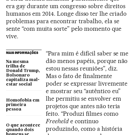
era gay durante um congresso sobre direitos
humanos em 2014. Longe disso ter lhe criado
problemas para encontrar trabalho, ela se
sente “com muita sorte” pelo momento que
vive.
“Para mim é difícil saber se me
MAIS INFORMAÇÕES
dão menos papéis, porque não
Na mesma
trilha de
estou nessas reuniões”, diz.
Donald Trump,
Mas o fato de finalmente
Bolsonaro
capitaliza mal-
poder se expressar livremente
estar social
e mostrar seu “autêntico eu”
lhe permitiu se envolver em
Homofobia em
projetos que antes não teria
primeira
pessoa
feito. “Produzi filmes como
Freeheld
e continuo
O que acontece
produzindo, como a história
quando dois
homens se