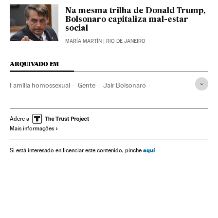
Na mesma trilha de Donald Trump,
Bolsonaro capitaliza mal-estar
social
MARÍA MARTÍN
| RIO DE JANEIRO
ARQUIVADO EM
Família homossexual
Gente
Jair Bolsonaro
Ellen Page
Ativismo lgtbiq
Hollywood
Homofobia
Feminismo
Direitos civis
LGTBI
Ativismo
Família
Adere a
Mais informações
Direitos humanos
Homossexualidade
Brasil
Orientação sexual
Sexualidade
Grupos sociais
aquí
Si está interesado en licenciar este contenido, pinche
Delitos ódio
Cinema
América Latina
Preconceitos
Delitos
Problemas sociais
Sociedade