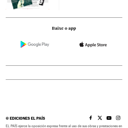
Baixe o app
©
EDICIONES EL PAÍS
EL PAÍS BRASIL EN
EL PAÍS BRASI
EL PAÍS B
EL PA
EL PAÍS ejerce la oposición expresa frente al uso de sus obras y prestaciones en