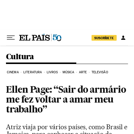
Pular para o conteúdo
SUSCRÍBETE
Cultura
CINEMA
LITERATURA
LIVROS
MÚSICA
ARTE
TELEVISÃO
Ellen Page: “Sair do armário
me fez voltar a amar meu
trabalho”
Atriz viaja por vários países, como Brasil e