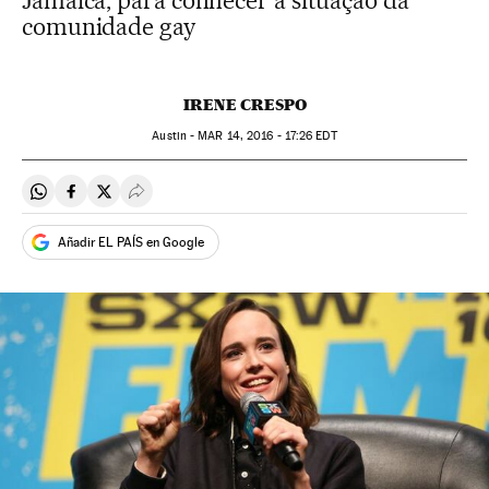
Jamaica, para conhecer a situação da
comunidade gay
IRENE CRESPO
Austin -
MAR
14, 2016 - 17:26
EDT
Compartir en Whatsapp
Compartir en Facebook
Compartir en Twitter
Desplegar Redes Sociales
Añadir EL PAÍS en Google