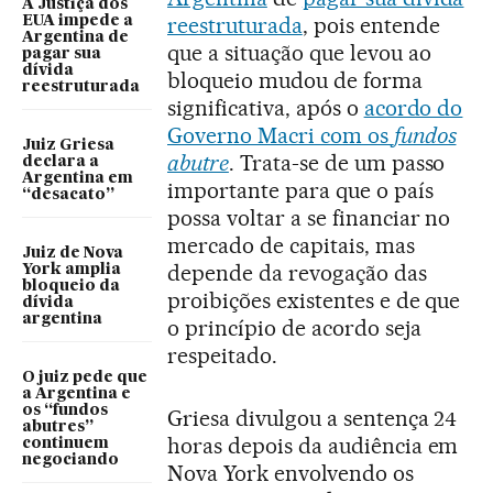
A Justiça dos
reestruturada
, pois entende
EUA impede a
Argentina de
que a situação que levou ao
pagar sua
dívida
bloqueio mudou de forma
reestruturada
significativa, após o
acordo do
Governo Macri com os
fundos
Juiz Griesa
abutre
. Trata-se de um passo
declara a
Argentina em
importante para que o país
“desacato”
possa voltar a se financiar no
mercado de capitais, mas
Juiz de Nova
depende da revogação das
York amplia
bloqueio da
proibições existentes e de que
dívida
argentina
o princípio de acordo seja
respeitado.
O juiz pede que
a Argentina e
os “fundos
Griesa divulgou a sentença 24
abutres”
horas depois da audiência em
continuem
negociando
Nova York envolvendo os