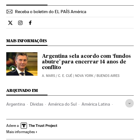
Receba o boletim do EL PAÍS América
Internacional El País Brasil en Twitter
Internacional El País Brasil en Instagram
Internacional El País Brasil en Facebook
MAIS INFORMAÇÕES
Argentina sela acordo com ‘fundos
abutre’ para encerrar 14 anos de
conflito
A. MARS
/
C. E. CUÉ
| NOVA YORK / BUENOS AIRES
ARQUIVADO EM
Argentina
Dívidas
América do Sul
América Latina
América
Finanças
Adere a
Mais informações