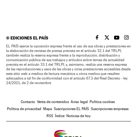
©
EDICIONES EL PAÍS
EL PAÍS BRASIL EN
EL PAÍS BRASI
EL PAÍS B
EL PA
EL PAÍS ejerce la oposición expresa frente al uso de sus obras y prestaciones en
la elaboración de revistas de prensa prevista en el artículo 32.1 del TRLPI;
también realiza la reserva expresa frente a la reproducción, distribución y
comunicación pública de sus trabajos y artículos sobre temas de actualidad
prevista en el artículo 33.1 del TRLPI; y, asimismo, realiza una reserva expresa
de las reproducciones y usos de las obras y otras prestaciones accesibles desde
este sitio web a medios de lectura mecánica u otros medios que resulten
adecuados a tal fin de conformidad con el artículo 67.3 del Real Decreto - ley
24/2021, de 2 de noviembre
Contacto
Venta de contenidos
Aviso legal
Política cookies
Política de privacidad
Mapa
Suscripciones EL PAÍS
Suscripciones empresas
RSS
Índice
Noticias de hoy