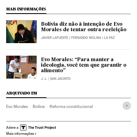
MAIS INFORMAÇÕES
Bolívia diz não à intenção de Evo
Morales de tentar outra reeleição
JAVIER LAFUENTE
/
FERNANDO MOLINA
| LA PAZ
Evo Morales: “Para manter a
ideologia, você tem que garantir o
alimento”
J. L.
| SAN JACINTO
ARQUIVADO EM
Evo Morales
Bolívia
Reforma constitucional
Referendo
Constituição
Atividade legislativa
Eleições
Parlamento
América do Sul
América Latina
América
Adere a
Mais informações
Política