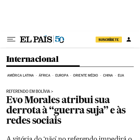
Pular para o conteúdo
SUSCRÍBETE
Internacional
AMÉRICA LATINA
ÁFRICA
EUROPA
ORIENTE MÉDIO
CHINA
EUA
REFERENDO EM BOLÍVIA
Evo Morales atribui sua
derrota à “guerra suja” e às
redes sociais
A vitória do ‘não’ no referendo impedirá o