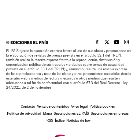
©
EDICIONES EL PAÍS
EL PAÍS BRASIL EN
EL PAÍS BRASI
EL PAÍS B
EL PA
EL PAÍS ejerce la oposición expresa frente al uso de sus obras y prestaciones en
la elaboración de revistas de prensa prevista en el artículo 32.1 del TRLPI;
también realiza la reserva expresa frente a la reproducción, distribución y
comunicación pública de sus trabajos y artículos sobre temas de actualidad
prevista en el artículo 33.1 del TRLPI; y, asimismo, realiza una reserva expresa
de las reproducciones y usos de las obras y otras prestaciones accesibles desde
este sitio web a medios de lectura mecánica u otros medios que resulten
adecuados a tal fin de conformidad con el artículo 67.3 del Real Decreto - ley
24/2021, de 2 de noviembre
Contacto
Venta de contenidos
Aviso legal
Política cookies
Política de privacidad
Mapa
Suscripciones EL PAÍS
Suscripciones empresas
RSS
Índice
Noticias de hoy