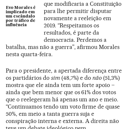
que modificaria a Constituição
Evo Morales é
para lhe permitir disputar
implicado em
um escândalo
novamente a reeleição em
por tráfico de
2019. “Respeitamos os
influência
resultados, é parte da
democracia. Perdemos a
batalha, mas não a guerra”, afirmou Morales
nesta quarta-feira.
Para o presidente, a apertada diferença entre
os partidários do
sim
(48,7%) e do
não
(51,3%)
mostra que ele ainda tem um forte apoio –
ainda que bem menor que os 61% dos votos
que o reelegeram há apenas um ano e meio.
“Continuamos tendo um voto firme de quase
50%, em meio a tanta guerra suja e
conspiração interna e externa. A direita não
teve um debate ideológico nem