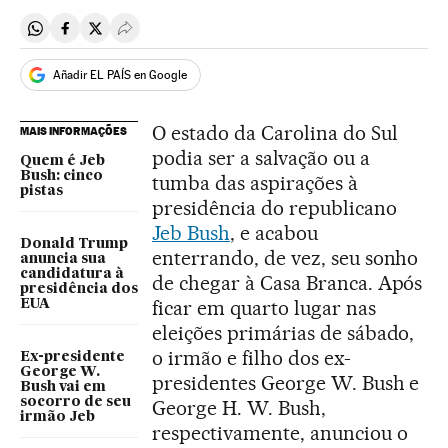
Compartir en Whatsapp
Compartir en Facebook
Compartir en Twitter
Desplegar Redes Sociales
Añadir EL PAÍS en Google
O estado da Carolina do Sul
MAIS INFORMAÇÕES
podia ser a salvação ou a
Quem é Jeb
Bush: cinco
tumba das aspirações à
pistas
presidência do republicano
Jeb Bush
, e acabou
Donald Trump
enterrando, de vez, seu sonho
anuncia sua
candidatura à
de chegar à Casa Branca. Após
presidência dos
ficar em quarto lugar nas
EUA
eleições primárias de sábado,
o irmão e filho dos ex-
Ex-presidente
George W.
presidentes George W. Bush e
Bush vai em
socorro de seu
George H. W. Bush,
irmão Jeb
respectivamente, anunciou o