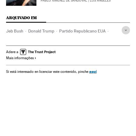
PABLO XIMÉNEZ DE SANDOVAL
| LOS ANGELES
ARQUIVADO EM
Jeb Bush
Donald Trump
Partido Republicano EUA
Partidos políticos
Eleições EUA 2016
Estados Unidos
Eleições EUA
Eleições presidenciais
Eleições
Adere a
Mais informações
América do Norte
América
Política
aquí
Si está interesado en licenciar este contenido, pinche