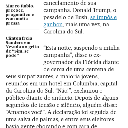
cancelamento de sua
Marco Rubio,
campanha. Donald Trump, o
precoce,
pragmático e
pesadelo de Bush,
se impôs e
com muita
ganhou
, mais uma vez, na
pressa
Carolina do Sul.
Clinton freia
Sanders em
“Esta noite, suspendo a minha
Nevada ao grito
de “Sim, se
campanha”, disse o ex-
pode”
governador da Flórida diante
de cerca de uma centena de
seus simpatizantes, a maioria jovens,
reunidos em um hotel em Columbia, capital
da Carolina do Sul. “Não!”, exclamou o
público diante do anúncio. Depois de alguns
segundos de tensão e silêncio, alguém disse:
“Amamos você”. A declaração foi seguida de
uma salva de palmas, e entre seus eleitores
havia gente chorando e com cara de