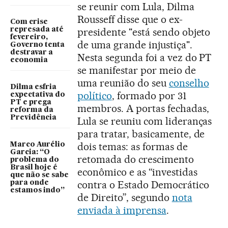
se reunir com Lula, Dilma
Rousseff disse que o ex-
Com crise
represada até
presidente "está sendo objeto
fevereiro,
de uma grande injustiça".
Governo tenta
destravar a
Nesta segunda foi a vez do PT
economia
se manifestar por meio de
uma reunião do seu
conselho
Dilma esfria
político
, formado por 31
expectativa do
PT e prega
membros. A portas fechadas,
reforma da
Previdência
Lula se reuniu com lideranças
para tratar, basicamente, de
dois temas: as formas de
Marco Aurélio
Garcia: “O
retomada do crescimento
problema do
Brasil hoje é
econômico e as “investidas
que não se sabe
contra o Estado Democrático
para onde
estamos indo”
de Direito”, segundo
nota
enviada à imprensa
.