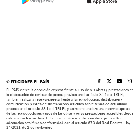
©
EDICIONES EL PAÍS
EL PAÍS BRASIL EN
EL PAÍS BRASI
EL PAÍS B
EL PA
EL PAÍS ejerce la oposición expresa frente al uso de sus obras y prestaciones en
la elaboración de revistas de prensa prevista en el artículo 32.1 del TRLPI;
también realiza la reserva expresa frente a la reproducción, distribución y
comunicación pública de sus trabajos y artículos sobre temas de actualidad
prevista en el artículo 33.1 del TRLPI; y, asimismo, realiza una reserva expresa
de las reproducciones y usos de las obras y otras prestaciones accesibles desde
este sitio web a medios de lectura mecánica u otros medios que resulten
adecuados a tal fin de conformidad con el artículo 67.3 del Real Decreto - ley
24/2021, de 2 de noviembre