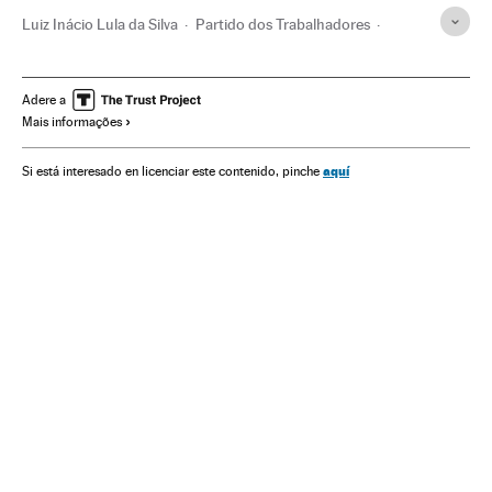
Luiz Inácio Lula da Silva
Partido dos Trabalhadores
Dilma Rousseff
Presidente Brasil
Presidência Brasil
Corrupção política
Governo Brasil
Partidos políticos
Adere a
Mais informações
Corrupção
Governo
Administração Estado
Delitos
Política
Administração pública
Justiça
aquí
Si está interesado en licenciar este contenido, pinche