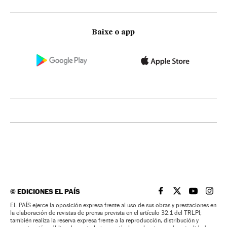
Baixe o app
©
EDICIONES EL PAÍS
EL PAÍS BRASIL EN
EL PAÍS BRASI
EL PAÍS B
EL PA
EL PAÍS ejerce la oposición expresa frente al uso de sus obras y prestaciones en
la elaboración de revistas de prensa prevista en el artículo 32.1 del TRLPI;
también realiza la reserva expresa frente a la reproducción, distribución y