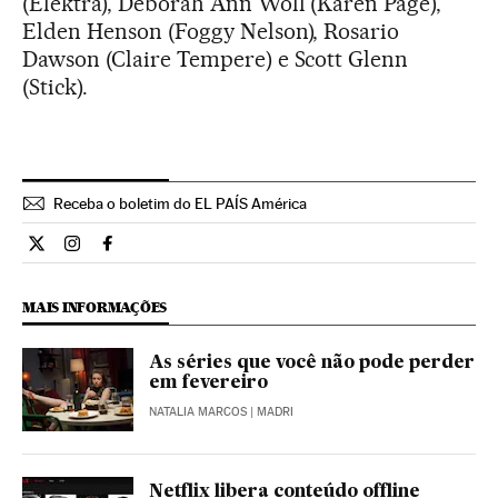
(Elektra), Deborah Ann Woll (Karen Page),
Elden Henson (Foggy Nelson), Rosario
Dawson (Claire Tempere) e Scott Glenn
(Stick).
Receba o boletim do EL PAÍS América
Cultura El País Brasil en Twitter
Cultura El País Brasil en Instagram
Cultura El País Brasil en Facebook
MAIS INFORMAÇÕES
As séries que você não pode perder
em fevereiro
NATALIA MARCOS
| MADRI
Netflix libera conteúdo offline