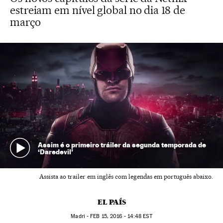
estreiam em nível global no dia 18 de
março
Assim é o primeiro tráiler da segunda temporada de
‘Daredevil’
Assista ao trailer em inglês com legendas em português abaixo.
EL PAÍS
Madri -
FEB
15, 2016 - 14:48
EST