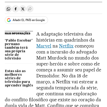
Compartir en Whatsapp
Compartir en Facebook
Compartir en Twitter
Desplegar Redes Sociales
Añadir EL PAÍS en Google
A adaptação televisiva das
MAIS INFORMAÇÕES
histórias em quadrinhos da
‘Pablo Escobar’
peruano
Marvel
na
Netflix
começou
também terá
com a incursão do advogado
sua própria
série de
Matt Murdock no mundo dos
televisão
super-heróis e sobre como ele
começa a assumir seu papel de
Estas são as
Demolidor. No dia 18 de
melhores
séries de
março, a Netflix vai estrear a
televisão para
aprender inglês
segunda temporada da série,
que continua sua exploração
do conflito filosófico que existe no coração da
dupla vida de Matt. Conflito que se complica