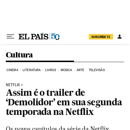
Pular para o conteúdo
SUSCRÍBETE
Cultura
CINEMA
LITERATURA
LIVROS
MÚSICA
ARTE
TELEVISÃO
NETFLIX
Assim é o trailer de
‘Demolidor’ em sua segunda
temporada na Netflix
Os novos capítulos da série da Netflix