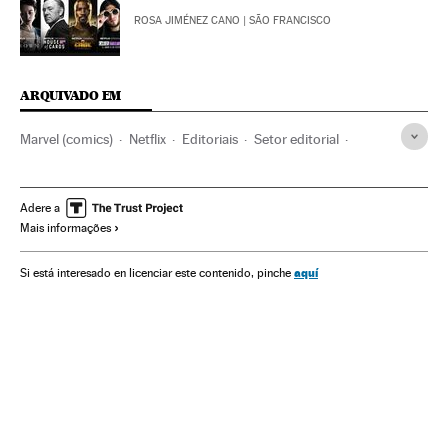
ROSA JIMÉNEZ CANO
| SÃO FRANCISCO
ARQUIVADO EM
Marvel (comics)
Netflix
Editoriais
Setor editorial
Plataformas digitales
Séries tv
Livros
IPTV
Programa tv
Internet
Programação
Televisão
Adere a
Mais informações
Empresas
Meios comunicação
Comunicação
Comunicações
Indústria cultural
Cultura
aquí
Si está interesado en licenciar este contenido, pinche