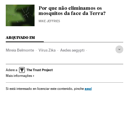
Por que não eliminamos os
mosquitos da face da Terra?
MIKE JEFFRIES
ARQUIVADO EM
Mireia Belmonte
Vírus Zika
Aedes aegypti
Rio de Janeiro
Olimpíadas Rio 2016
Natação
Malformações congênitas
Virologia
Doenças tropicais
Adere a
Mais informações
Estado Rio de Janeiro
Microbiologia
Doenças genéticas
Jogos Olímpicos
Reprodução
aquí
Si está interesado en licenciar este contenido, pinche
Brasil
Esportes aquáticos
Epidemia
Doenças
América Latina
Competições
América do Sul
Medicina
América
Esportes
Meio ambiente