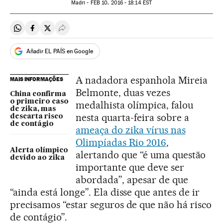
Madri -
FEB
10, 2016 - 18:14
EST
Compartir en Whatsapp
Compartir en Facebook
Compartir en Twitter
Desplegar Redes Sociales
Añadir EL PAÍS en Google
A nadadora espanhola Mireia
MAIS INFORMAÇÕES
Belmonte, duas vezes
China confirma
o primeiro caso
medalhista olímpica, falou
de zika, mas
nesta quarta-feira sobre a
descarta risco
de contágio
ameaça do zika vírus nas
Olimpíadas Rio 2016
,
Alerta olímpico
alertando que “é uma questão
devido ao zika
importante que deve ser
abordada”, apesar de que
“ainda está longe”. Ela disse que antes de ir
precisamos “estar seguros de que não há risco
de contágio”.