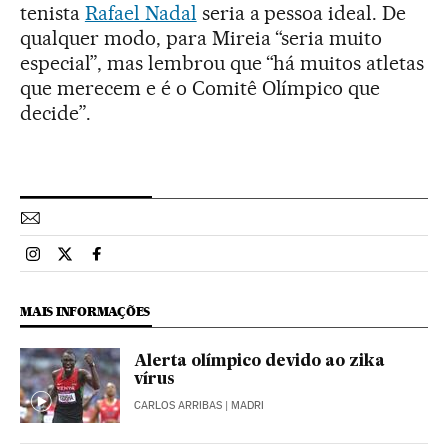
tenista
Rafael Nadal
seria a pessoa ideal. De
qualquer modo, para Mireia “seria muito
especial”, mas lembrou que “há muitos atletas
que merecem e é o Comitê Olímpico que
decide”.
Esportes El País Brasil en Instagram
Esportes El País Brasil en Twitter
Esportes El País Brasil en Facebook
MAIS INFORMAÇÕES
Alerta olímpico devido ao zika
vírus
CARLOS ARRIBAS
| MADRI