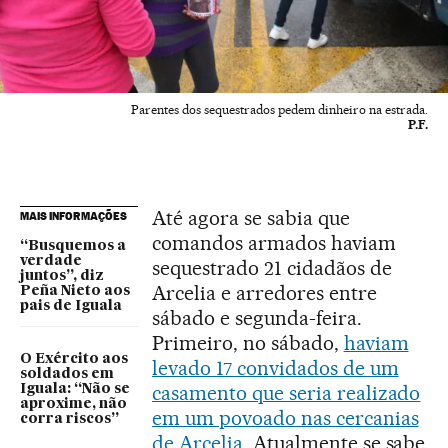
Parentes dos sequestrados pedem dinheiro na estrada.
P.F.
Até agora se sabia que
MAIS INFORMAÇÕES
comandos armados haviam
“Busquemos a
verdade
sequestrado 21 cidadãos de
juntos”, diz
Arcelia e arredores entre
Peña Nieto aos
pais de Iguala
sábado e segunda-feira.
Primeiro, no sábado,
haviam
O Exército aos
levado 17 convidados de um
soldados em
casamento que seria realizado
Iguala: “Não se
aproxime, não
em um povoado nas cercanias
corra riscos”
de Arcelia
. Atualmente se sabe