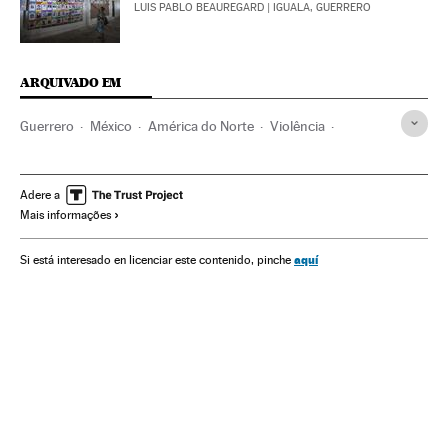
LUIS PABLO BEAUREGARD
| IGUALA, GUERRERO
ARQUIVADO EM
Guerrero
México
América do Norte
Violência
América Latina
Acontecimentos
América
Problemas sociais
Sociedade
Violencia en México
Adere a
Mais informações
aquí
Si está interesado en licenciar este contenido, pinche