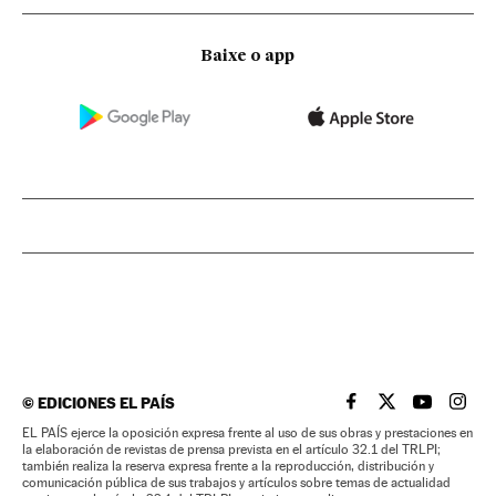
Baixe o app
©
EDICIONES EL PAÍS
EL PAÍS BRASIL EN
EL PAÍS BRASI
EL PAÍS B
EL PA
EL PAÍS ejerce la oposición expresa frente al uso de sus obras y prestaciones en
la elaboración de revistas de prensa prevista en el artículo 32.1 del TRLPI;
también realiza la reserva expresa frente a la reproducción, distribución y
comunicación pública de sus trabajos y artículos sobre temas de actualidad