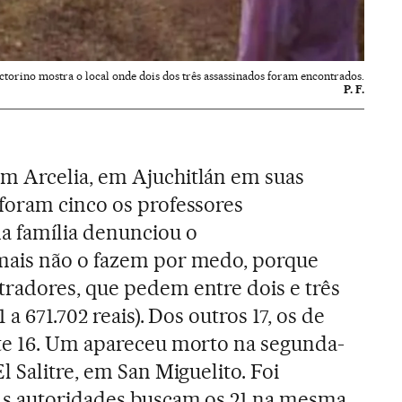
ctorino mostra o local onde dois dos três assassinados foram encontrados.
P. F.
 Arcelia, em Ajuchitlán em suas
foram cinco os professores
a família denunciou o
mais não o fazem por medo, porque
radores, que pedem entre dois e três
a 671.702 reais). Dos outros 17, os de
te 16. Um apareceu morto na segunda-
 Salitre, em San Miguelito. Foi
As autoridades buscam os 21 na mesma