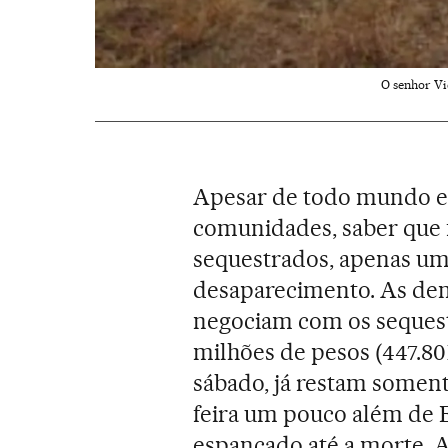
O senhor Vi
Apesar de todo mundo em
comunidades, saber que 
sequestrados, apenas um
desaparecimento. As de
negociam com os sequest
milhões de pesos (447.801 
sábado, já restam somen
feira um pouco além de El
espancado até a morte. 