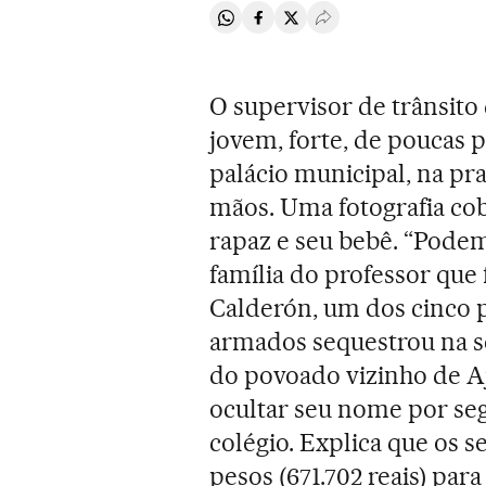
Compartir en Whatsapp
Compartir en Facebook
Compartir en Twitter
Desplegar Redes Soci
O supervisor de trânsit
jovem, forte, de poucas 
palácio municipal, na pr
mãos. Uma fotografia cob
rapaz e seu bebê. “Podem
família do professor que f
Calderón, um dos cinco
armados sequestrou na 
do povoado vizinho de Aj
ocultar seu nome por seg
colégio. Explica que os 
pesos (671.702 reais) par