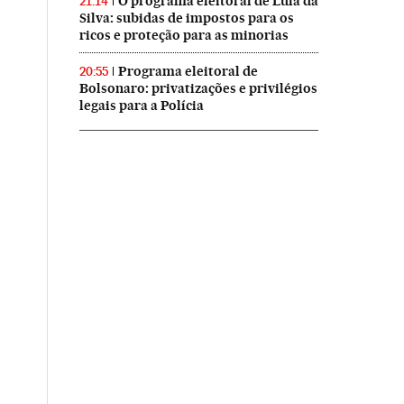
O programa eleitoral de Lula da
21:14
Silva: subidas de impostos para os
ricos e proteção para as minorias
Programa eleitoral de
20:55
Bolsonaro: privatizações e privilégios
legais para a Polícia