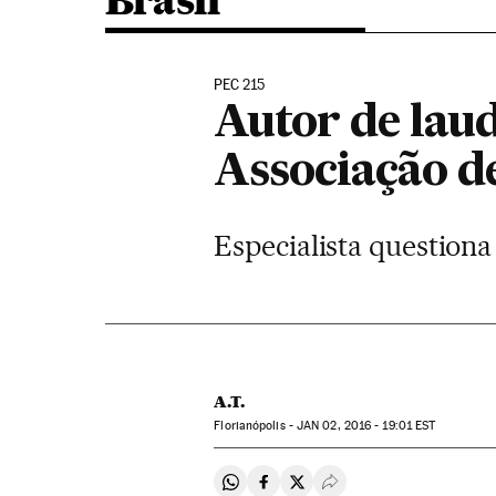
Brasil
PEC 215
Autor de laud
Associação d
Especialista questiona
A.T.
Florianópolis -
JAN
02, 2016 - 19:01
EST
Compartir en Whatsapp
Compartir en Facebook
Compartir en Twitter
Desplegar Redes Soci