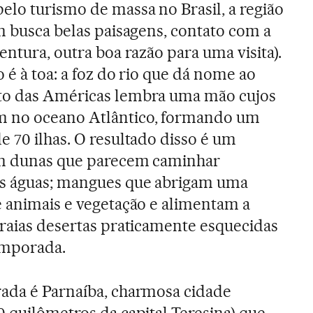
lo turismo de massa no Brasil, a região
em busca belas paisagens, contato com a
entura, outra boa razão para uma visita).
 é à toa: a foz do rio que dá nome ao
to das Américas lembra uma mão cujos
 no oceano Atlântico, formando um
e 70 ilhas. O resultado disso é um
com dunas que parecem caminhar
às águas; mangues que abrigam uma
e animais e vegetação e alimentam a
praias desertas praticamente esquecidas
temporada.
rada é Parnaíba, charmosa cidade
0 quilômetros da capital Teresina) que