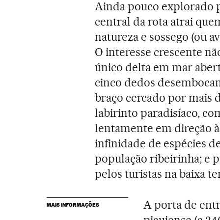
Ainda pouco explorado pe
central da rota atrai qu
natureza e sossego (ou av
O interesse crescente não
único delta em mar aber
cinco dedos desembocam
braço cercado por mais d
labirinto paradisíaco, 
lentamente em direção 
infinidade de espécies d
população ribeirinha; e 
pelos turistas na baixa 
A porta de ent
MAIS INFORMAÇÕES
piauiense (a 34