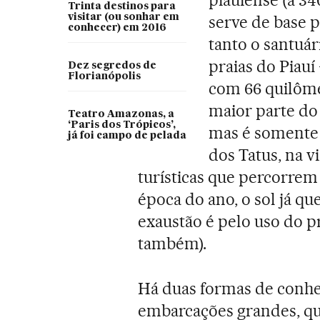
Trinta destinos para
visitar (ou sonhar em
serve de base 
conhecer) em 2016
tanto o santuár
praias do Piauí 
Dez segredos de
Florianópolis
com 66 quilôme
maior parte do
Teatro Amazonas, a
‘Paris dos Trópicos’,
mas é somente 
já foi campo de pelada
dos Tatus, na v
turísticas que percorrem o
época do ano, o sol já q
exaustão é pelo uso do p
também).
Há duas formas de conhec
embarcações grandes, qu