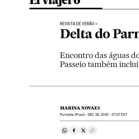
El viajero
REVISTA DE VERÃO
Delta do Par
Encontro das águas do
Passeio também inclui 
MARINA NOVAES
Parnaíba (Piauí) -
DEC
28, 2015 - 07:07
EST
Compartir en Whatsapp
Compartir en Facebook
Compartir en Twitter
Desplegar Redes Soci