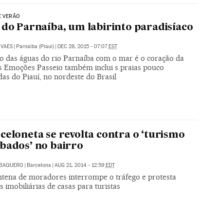
E VERÃO
 do Parnaíba, um labirinto paradisíaco
OVAES
|
Parnaíba (Piauí)
|
DEC 28, 2015 - 07:07
EST
o das águas do rio Parnaíba com o mar é o coração da
s Emoções Passeio também inclui s praias pouco
as do Piauí, no nordeste do Brasil
celoneta se revolta contra o ‘turismo
bados’ no bairro
 BAQUERO
|
Barcelona
|
AUG 21, 2014 - 12:59
EDT
tena de moradores interrompe o tráfego e protesta
s imobiliárias de casas para turistas