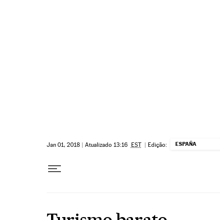
Pular para o conteúdo
ESPAÑA
Jan 01, 2018
|
Atualizado 13:16
EST
|
Edição:
Turismo barato