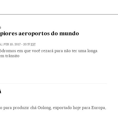
O
 piores aeroportos do mundo
AL
|
FEB 10, 2017 - 20:57
EST
ódromos em que você rezará para não ter uma longa
em trânsito
á
ópio para produzir chá Oolong, exportado hoje para Europa,