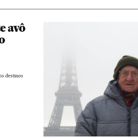
te avô
o
os destinos