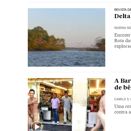
REVISTA D
Delta
MARINA N
Encontr
Rota da
explorad
A Bar
de bê
CAMILO S.
Uma cen
contra a