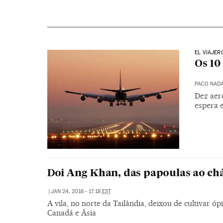
EL VIAJER
Os 10
PACO NAD
Dez aer
espera 
Doi Ang Khan, das papoulas ao ch
|
JAN 24, 2016 - 17:18
EST
A vila, no norte da Tailândia, deixou de cultivar 
Canadá e Ásia