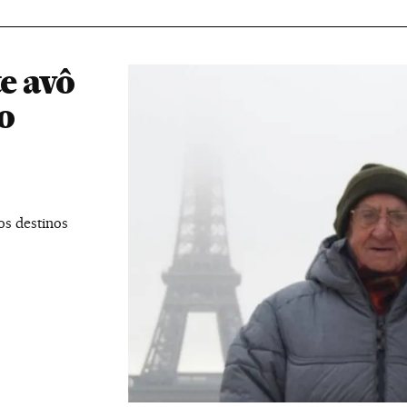
te avô
o
os destinos