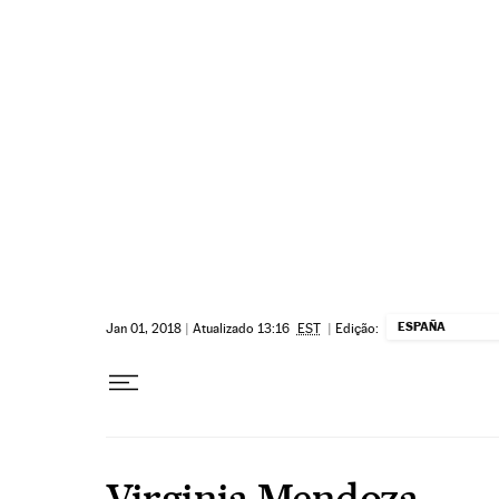
Pular para o conteúdo
ESPAÑA
Jan 01, 2018
|
Atualizado 13:16
EST
|
Edição:
Virginia Mendoza