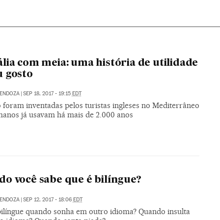
lia com meia: uma história de utilidade
 gosto
MENDOZA
|
SEP 18, 2017 - 19:15
EDT
 foram inventadas pelos turistas ingleses no Mediterrâneo
manos já usavam há mais de 2.000 anos
o você sabe que é bilíngue?
MENDOZA
|
SEP 12, 2017 - 18:06
EDT
bilíngue quando sonha em outro idioma? Quando insulta