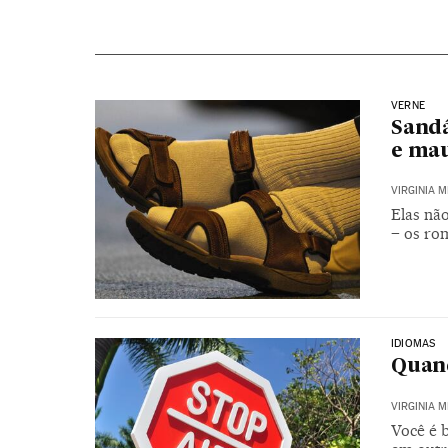
VERNE
Sandá
e mau
VIRGINIA 
Elas não
– os ro
IDIOMAS
Quand
VIRGINIA 
Você é 