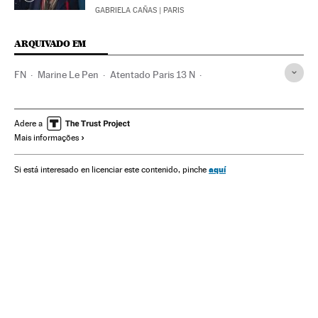
GABRIELA CAÑAS
| PARIS
ARQUIVADO EM
FN
Marine Le Pen
Atentado Paris 13 N
Atentados mortais
Partidos ultradireita
Bataclan
Xenofobia
Incidentes
Paris
Atentados terroristas
Adere a
Mais informações
Conflito Sunitas e Xiitas
França
Ultradireita
Islã
Jihadismo
Europa Ocidental
Ideologias
aquí
Si está interesado en licenciar este contenido, pinche
Partidos políticos
Discriminação
Grupos terroristas
Preconceitos
Terrorismo
Acontecimentos
Religião
Europa