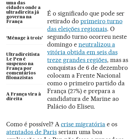
uma das
cidades onde a
É o significado que pode ser
ultradireita já
governa na
retirado do
primeiro turno
França
das eleições regionais
. O
segundo turno ocorreu neste
‘Ménage à trois’
domingo e
neutralizou a
vitória obtida em seis das
Ultradireitista
treze grandes regiões
, mas as
Le Pen é
suspenso na
conquistas de 6 de dezembro
França por
comentários
colocam a Frente Nacional
filonazistas
como o primeiro partido da
França (27%) e prepara a
A França vira à
candidatura de Marine ao
direita
Palácio do Eliseu.
Como é possível? A
crise migratória
e os
atentados de Paris
seriam uma boa