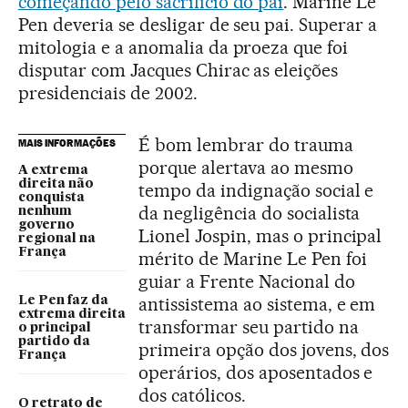
começando pelo sacrifício do pai
. Marine Le
Pen deveria se desligar de seu pai. Superar a
mitologia e a anomalia da proeza que foi
disputar com Jacques Chirac as eleições
presidenciais de 2002.
É bom lembrar do trauma
MAIS INFORMAÇÕES
porque alertava ao mesmo
A extrema
direita não
tempo da indignação social e
conquista
da negligência do socialista
nenhum
governo
Lionel Jospin, mas o principal
regional na
França
mérito de Marine Le Pen foi
guiar a Frente Nacional do
antissistema ao sistema, e em
Le Pen faz da
extrema direita
transformar seu partido na
o principal
partido da
primeira opção dos jovens, dos
França
operários, dos aposentados e
dos católicos.
O retrato de