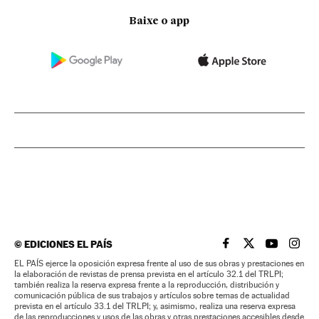
Baixe o app
©
EDICIONES EL PAÍS
EL PAÍS BRASIL EN
EL PAÍS BRASI
EL PAÍS B
EL PA
EL PAÍS ejerce la oposición expresa frente al uso de sus obras y prestaciones en
la elaboración de revistas de prensa prevista en el artículo 32.1 del TRLPI;
también realiza la reserva expresa frente a la reproducción, distribución y
comunicación pública de sus trabajos y artículos sobre temas de actualidad
prevista en el artículo 33.1 del TRLPI; y, asimismo, realiza una reserva expresa
de las reproducciones y usos de las obras y otras prestaciones accesibles desde