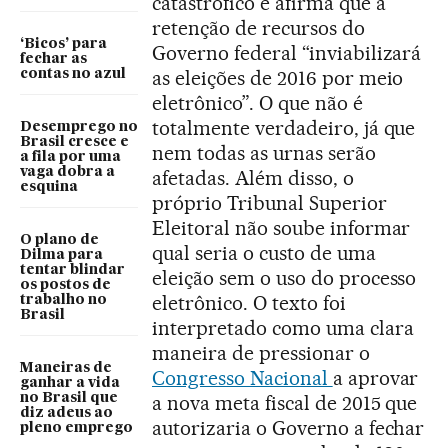
catastrófico e afirma que a
retenção de recursos do
‘Bicos’ para
Governo federal “inviabilizará
fechar as
as eleições de 2016 por meio
contas no azul
eletrônico”. O que não é
totalmente verdadeiro, já que
Desemprego no
Brasil cresce e
nem todas as urnas serão
a fila por uma
vaga dobra a
afetadas. Além disso, o
esquina
próprio Tribunal Superior
Eleitoral não soube informar
O plano de
qual seria o custo de uma
Dilma para
tentar blindar
eleição sem o uso do processo
os postos de
eletrônico. O texto foi
trabalho no
Brasil
interpretado como uma clara
maneira de pressionar o
Maneiras de
Congresso Nacional
a aprovar
ganhar a vida
no Brasil que
a nova meta fiscal de 2015 que
diz adeus ao
autorizaria o Governo a fechar
pleno emprego