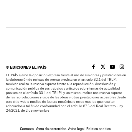
©
EDICIONES EL PAÍS
EL PAÍS BRASIL EN
EL PAÍS BRASI
EL PAÍS B
EL PA
EL PAÍS ejerce la oposición expresa frente al uso de sus obras y prestaciones en
la elaboración de revistas de prensa prevista en el artículo 32.1 del TRLPI;
también realiza la reserva expresa frente a la reproducción, distribución y
comunicación pública de sus trabajos y artículos sobre temas de actualidad
prevista en el artículo 33.1 del TRLPI; y, asimismo, realiza una reserva expresa
de las reproducciones y usos de las obras y otras prestaciones accesibles desde
este sitio web a medios de lectura mecánica u otros medios que resulten
adecuados a tal fin de conformidad con el artículo 67.3 del Real Decreto - ley
24/2021, de 2 de noviembre
Contacto
Venta de contenidos
Aviso legal
Política cookies