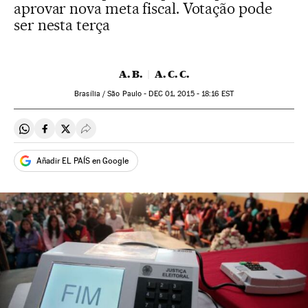
aprovar nova meta fiscal. Votação pode
ser nesta terça
A. B.
A. C. C.
Brasília / São Paulo -
DEC
01, 2015 - 18:16
EST
Compartir en Whatsapp
Compartir en Facebook
Compartir en Twitter
Desplegar Redes Sociales
Añadir EL PAÍS en Google