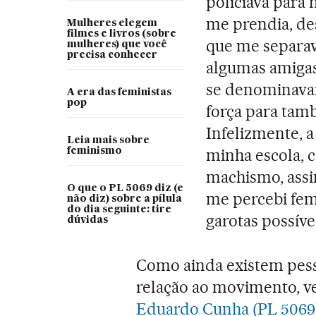
policiava para 
me prendia, de
Mulheres elegem
filmes e livros (sobre
que me separav
mulheres) que você
precisa conhecer
algumas amigas
se denominava
A era das feministas
pop
força para tam
Infelizmente, a
Leia mais sobre
minha escola, 
feminismo
machismo, assi
O que o PL 5069 diz (e
me percebi fem
não diz) sobre a pílula
do dia seguinte: tire
garotas possíve
dúvidas
Como ainda existem pess
relação ao movimento, ve
Eduardo Cunha
(PL 5069