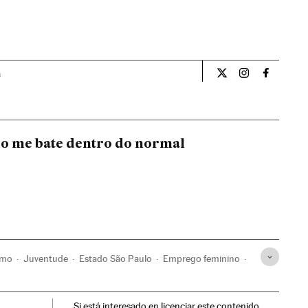
a
Opiniao El País Br
Opiniao El Pa
Opiniao 
o me bate dentro do normal
smo
Juventude
Estado São Paulo
Emprego feminino
il
Emprego
Mulheres
América do Sul
Si está interesado en licenciar este contenido,