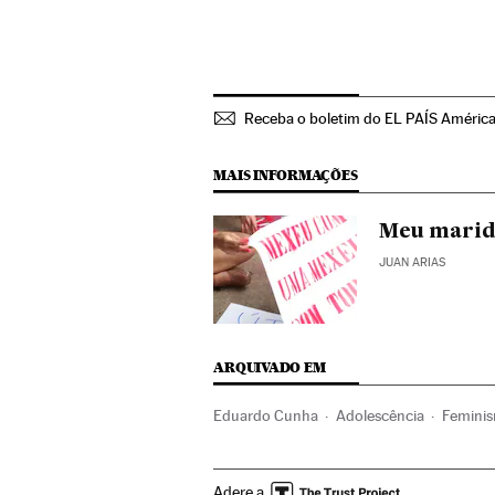
Receba o boletim do EL PAÍS Améric
MAIS INFORMAÇÕES
Meu marid
JUAN ARIAS
ARQUIVADO EM
Eduardo Cunha
Adolescência
Femini
Dias mundiais
Movimentos sociais
Bras
Adere a