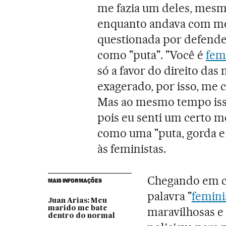
me fazia um deles, mesm
enquanto andava com meu
questionada por defende
como "puta". "Você é
fem
só a favor do direito da
exagerado, por isso, me c
Mas ao mesmo tempo is
pois eu senti um certo 
como uma "puta, gorda e 
às feministas.
Chegando em ca
MAIS INFORMAÇÕES
palavra "
femin
Juan Arias: Meu
marido me bate
maravilhosas e
dentro do normal