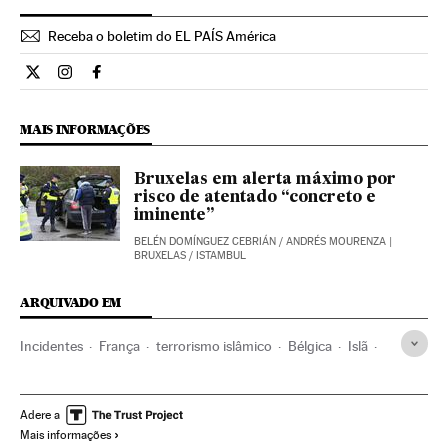
Receba o boletim do EL PAÍS América
Internacional El País Brasil en Twitter
Internacional El País Brasil en Instagram
Internacional El País Brasil en Facebook
MAIS INFORMAÇÕES
Bruxelas em alerta máximo por
risco de atentado “concreto e
iminente”
BELÉN DOMÍNGUEZ CEBRIÁN
/
ANDRÉS MOURENZA
|
BRUXELAS / ISTAMBUL
ARQUIVADO EM
Incidentes
França
terrorismo islâmico
Bélgica
Islã
Jihadismo
Europa Ocidental
Grupos terroristas
Acontecimentos
Europa
Atentado Paris 13 N
Adere a
Mais informações
Religião
Conflitos
Terrorismo
Bataclan