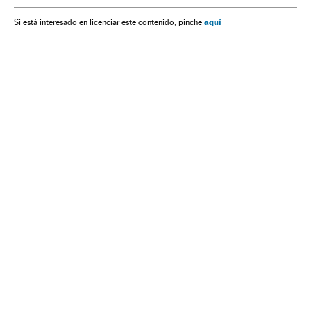
Estado Islâmico
Paris
Atentados mortais
Tiroteios
aquí
Si está interesado en licenciar este contenido, pinche
Bruxelas
Conflito Sunitas e Xiitas
Atentados terroristas