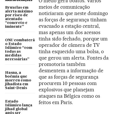
O medo gera boatos. Vários
MAIS INFORMAÇÕES
meios de comunicação
Bruxelas em
alerta máximo
noticiaram que neste domingo
por risco de
as forças de segurança tinham
atentado
“concreto e
evacuado a estação central,
iminente”
mas apenas um dos acessos
tinha sido fechado, porque um
ONU combaterá
operador de câmera de TV
o Estado
Islâmico “com
tinha esquecido uma bolsa, o
todas as
medidas
que gerou um alerta. Fontes da
necessárias”
promotoria também
desmentem a informação de
Hasna, a
que as forças de segurança
boêmia que
morreu como
procurem 10 pessoas com
jihadista em
Saint-Denis
explosivos que planejam
ataques na Bélgica como os
feitos em Paris.
Estado
Islâmico lança
jihad global
após ser