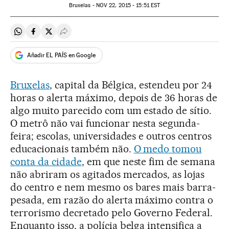
Bruxelas -
NOV
22, 2015 - 15:51
EST
Compartir en Whatsapp
Compartir en Facebook
Compartir en Twitter
Desplegar Redes Sociales
Añadir EL PAÍS en Google
Bruxelas
, capital da Bélgica, estendeu por 24
horas o alerta máximo, depois de 36 horas de
algo muito parecido com um estado de sítio.
O metrô não vai funcionar nesta segunda-
feira; escolas, universidades e outros centros
educacionais também não.
O medo tomou
conta da cidade
, em que neste fim de semana
não abriram os agitados mercados, as lojas
do centro e nem mesmo os bares mais barra-
pesada, em razão do alerta máximo contra o
terrorismo decretado pelo Governo Federal.
Enquanto isso, a polícia belga intensifica a