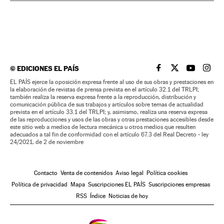
©
EDICIONES EL PAÍS
EL PAÍS BRASIL EN
EL PAÍS BRASI
EL PAÍS B
EL PA
EL PAÍS ejerce la oposición expresa frente al uso de sus obras y prestaciones en
la elaboración de revistas de prensa prevista en el artículo 32.1 del TRLPI;
también realiza la reserva expresa frente a la reproducción, distribución y
comunicación pública de sus trabajos y artículos sobre temas de actualidad
prevista en el artículo 33.1 del TRLPI; y, asimismo, realiza una reserva expresa
de las reproducciones y usos de las obras y otras prestaciones accesibles desde
este sitio web a medios de lectura mecánica u otros medios que resulten
adecuados a tal fin de conformidad con el artículo 67.3 del Real Decreto - ley
24/2021, de 2 de noviembre
Contacto
Venta de contenidos
Aviso legal
Política cookies
Política de privacidad
Mapa
Suscripciones EL PAÍS
Suscripciones empresas
RSS
Índice
Noticias de hoy