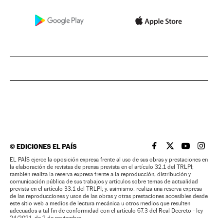
©
EDICIONES EL PAÍS
EL PAÍS BRASIL EN
EL PAÍS BRASI
EL PAÍS B
EL PA
EL PAÍS ejerce la oposición expresa frente al uso de sus obras y prestaciones en
la elaboración de revistas de prensa prevista en el artículo 32.1 del TRLPI;
también realiza la reserva expresa frente a la reproducción, distribución y
comunicación pública de sus trabajos y artículos sobre temas de actualidad
prevista en el artículo 33.1 del TRLPI; y, asimismo, realiza una reserva expresa
de las reproducciones y usos de las obras y otras prestaciones accesibles desde
este sitio web a medios de lectura mecánica u otros medios que resulten
adecuados a tal fin de conformidad con el artículo 67.3 del Real Decreto - ley
24/2021, de 2 de noviembre