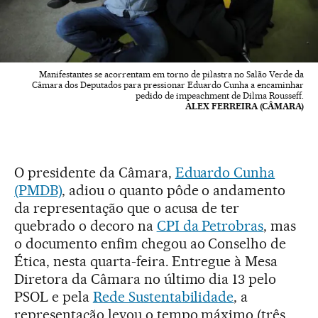
Manifestantes se acorrentam em torno de pilastra no Salão Verde da
Câmara dos Deputados para pressionar Eduardo Cunha a encaminhar
pedido de impeachment de Dilma Rousseff.
ALEX FERREIRA (CÂMARA)
O presidente da Câmara,
Eduardo Cunha
(PMDB)
, adiou o quanto pôde o andamento
da representação que o acusa de ter
quebrado o decoro na
CPI da Petrobras
, mas
o documento enfim chegou ao Conselho de
Ética, nesta quarta-feira. Entregue à Mesa
Diretora da Câmara no último dia 13 pelo
PSOL e pela
Rede Sustentabilidade
, a
representação levou o tempo máximo (três