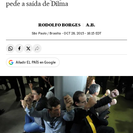
pede a saída de Dilma
RODOLFO BORGES
A.B.
São Paulo / Brasília -
OCT
28, 2015 - 16:15
EDT
Compartir en Whatsapp
Compartir en Facebook
Compartir en Twitter
Desplegar Redes Sociales
Añadir EL PAÍS en Google