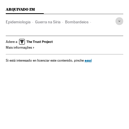
ARQUIVADO EM
Epidemiologia
Guerra na Síria
Bombardeios
Guerra civil
Ataques militares
Ação militar
Vítimas guerra
Guerra
Conflitos
Política
Medicina
Adere a
Mais informações
Saúde
Ciência
aquí
Si está interesado en licenciar este contenido, pinche