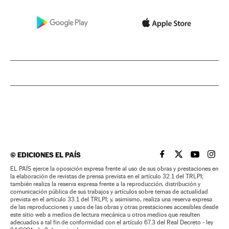
©
EDICIONES EL PAÍS
EL PAÍS BRASIL EN
EL PAÍS BRASI
EL PAÍS B
EL PA
EL PAÍS ejerce la oposición expresa frente al uso de sus obras y prestaciones en
la elaboración de revistas de prensa prevista en el artículo 32.1 del TRLPI;
también realiza la reserva expresa frente a la reproducción, distribución y
comunicación pública de sus trabajos y artículos sobre temas de actualidad
prevista en el artículo 33.1 del TRLPI; y, asimismo, realiza una reserva expresa
de las reproducciones y usos de las obras y otras prestaciones accesibles desde
este sitio web a medios de lectura mecánica u otros medios que resulten
adecuados a tal fin de conformidad con el artículo 67.3 del Real Decreto - ley