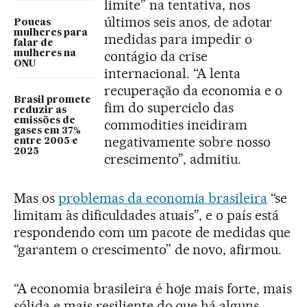
limite” na tentativa, nos
últimos seis anos, de adotar
Poucas
mulheres para
medidas para impedir o
falar de
contágio da crise
mulheres na
ONU
internacional. “A lenta
recuperação da economia e o
Brasil promete
fim do superciclo das
reduzir as
emissões de
commodities incidiram
gases em 37%
negativamente sobre nosso
entre 2005 e
2025
crescimento”, admitiu.
Mas os
problemas da economia brasileira
“se
limitam às dificuldades atuais”, e o país está
respondendo com um pacote de medidas que
“garantem o crescimento” de novo, afirmou.
“A economia brasileira é hoje mais forte, mais
sólida e mais resiliente do que há alguns