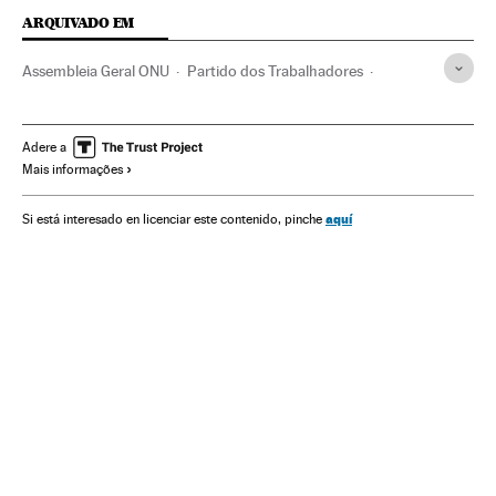
ARQUIVADO EM
Assembleia Geral ONU
Partido dos Trabalhadores
Crises políticas
Síria
Cuba
Dilma Rousseff
Refugiados
Caribe
Presidente Brasil
Estados Unidos
Adere a
Mais informações
Vítimas guerra
Governo Brasil
Oriente médio
ONU
Brasil
Ásia
Governo
Partidos políticos
aquí
Si está interesado en licenciar este contenido, pinche
América do Sul
América Latina
Conflitos políticos
América
Administração Estado
Organizações internacionais
Relações exteriores