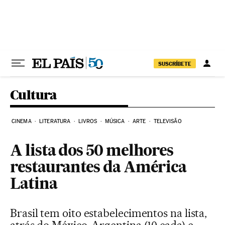
Pular para o conteúdo
SUSCRÍBETE
Cultura
CINEMA
LITERATURA
LIVROS
MÚSICA
ARTE
TELEVISÃO
A lista dos 50 melhores
restaurantes da América
Latina
Brasil tem oito estabelecimentos na lista,