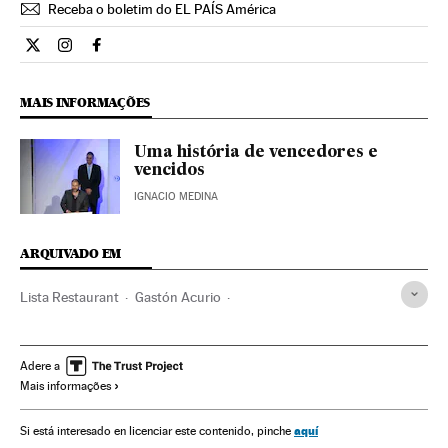
Receba o boletim do EL PAÍS América
Cultura El País Brasil en Twitter
Cultura El País Brasil en Instagram
Cultura El País Brasil en Facebook
MAIS INFORMAÇÕES
Uma história de vencedores e
vencidos
IGNACIO MEDINA
ARQUIVADO EM
Lista Restaurant
Gastón Acurio
Roteiros gastronômicos
Gastronomia
América Latina
América
Cultura
Adere a
Mais informações
aquí
Si está interesado en licenciar este contenido, pinche