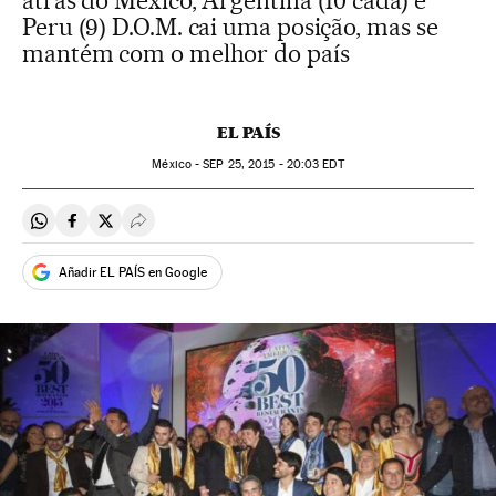
atrás do México, Argentina (10 cada) e
Peru (9) D.O.M. cai uma posição, mas se
mantém com o melhor do país
EL PAÍS
México -
SEP
25, 2015 - 20:03
EDT
Compartir en Whatsapp
Compartir en Facebook
Compartir en Twitter
Desplegar Redes Sociales
Añadir EL PAÍS en Google