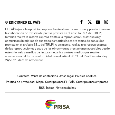
©
EDICIONES EL PAÍS
EL PAÍS BRASIL EN
EL PAÍS BRASI
EL PAÍS B
EL PA
EL PAÍS ejerce la oposición expresa frente al uso de sus obras y prestaciones en
la elaboración de revistas de prensa prevista en el artículo 32.1 del TRLPI;
también realiza la reserva expresa frente a la reproducción, distribución y
comunicación pública de sus trabajos y artículos sobre temas de actualidad
prevista en el artículo 33.1 del TRLPI; y, asimismo, realiza una reserva expresa
de las reproducciones y usos de las obras y otras prestaciones accesibles desde
este sitio web a medios de lectura mecánica u otros medios que resulten
adecuados a tal fin de conformidad con el artículo 67.3 del Real Decreto - ley
24/2021, de 2 de noviembre
Contacto
Venta de contenidos
Aviso legal
Política cookies
Política de privacidad
Mapa
Suscripciones EL PAÍS
Suscripciones empresas
RSS
Índice
Noticias de hoy