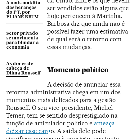
da União. Entre os que devem
A mais maldita
ser vendidos estão alguns que
das heranças
do PT, por
hoje pertencem à Marinha.
ELIANE BRUM
Barbosa diz que ainda não é
possível fazer uma estimativa
Setor privado
de qual será o retorno com
se movimenta
para blindar a
essas mudanças.
economia
As dores de
Momento político
cabeça de
Dilma Rousseff
A decisão de anunciar essa
reforma administrativa chega em um dos
momentos mais delicados para a gestão
Rousseff. O seu vice-presidente, Michel
Temer, tem se sentido desprestigiado na
função de articulador político e
ameaça
deixar esse carg
o. A saída dele pode
significar um aceno à oposição, que tenta