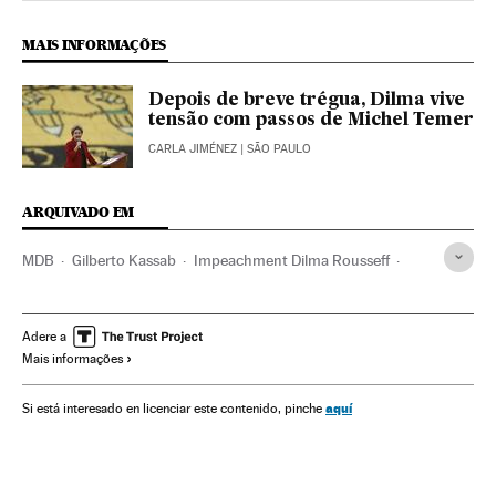
MAIS INFORMAÇÕES
Depois de breve trégua, Dilma vive
tensão com passos de Michel Temer
CARLA JIMÉNEZ
| SÃO PAULO
ARQUIVADO EM
MDB
Gilberto Kassab
Impeachment Dilma Rousseff
Michel Temer
Crises políticas
Vice-presidente Brasil
Partido dos Trabalhadores
Dilma Rousseff
Subornos
Adere a
Mais informações
Financiamento ilegal
Presidente Brasil
Presidência Brasil
Corrupção política
Corrupção
aquí
Si está interesado en licenciar este contenido, pinche
Governo Brasil
Brasil
Conflitos políticos
América Latina
América do Sul
Partidos políticos