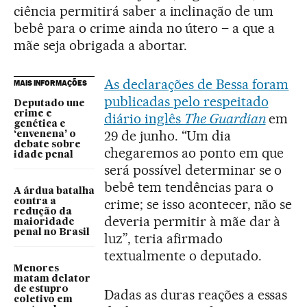
ciência permitirá saber a inclinação de um
bebê para o crime ainda no útero – a que a
mãe seja obrigada a abortar.
As declarações de Bessa foram
MAIS INFORMAÇÕES
publicadas pelo respeitado
Deputado une
crime e
diário inglês
The Guardian
em
genética e
29 de junho. “Um dia
‘envenena’ o
debate sobre
chegaremos ao ponto em que
idade penal
será possível determinar se o
bebê tem tendências para o
A árdua batalha
crime; se isso acontecer, não se
contra a
redução da
deveria permitir à mãe dar à
maioridade
penal no Brasil
luz”, teria afirmado
textualmente o deputado.
Menores
matam delator
de estupro
Dadas as duras reações a essas
coletivo em