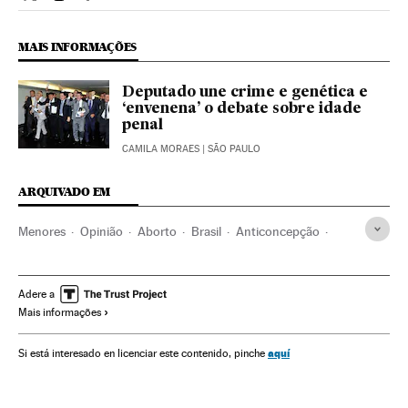
Opiniao El País Brasil en Twitter
Opiniao El País Brasil en Instagram
Opiniao El País Brasil en Facebook
MAIS INFORMAÇÕES
Deputado une crime e genética e
‘envenena’ o debate sobre idade
penal
CAMILA MORAES
| SÃO PAULO
ARQUIVADO EM
Menores
Opinião
Aborto
Brasil
Anticoncepção
América do Sul
América Latina
Reprodução
América
Medicina
Saúde
Grupos sociais
Sociedade
Adere a
Mais informações
aquí
Si está interesado en licenciar este contenido, pinche