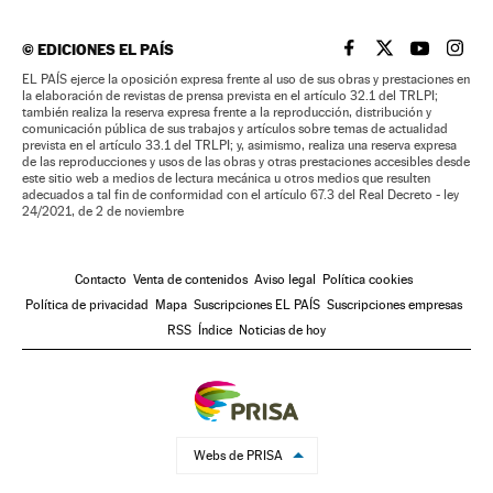
©
EDICIONES EL PAÍS
EL PAÍS BRASIL EN
EL PAÍS BRASI
EL PAÍS B
EL PA
EL PAÍS ejerce la oposición expresa frente al uso de sus obras y prestaciones en
la elaboración de revistas de prensa prevista en el artículo 32.1 del TRLPI;
también realiza la reserva expresa frente a la reproducción, distribución y
comunicación pública de sus trabajos y artículos sobre temas de actualidad
prevista en el artículo 33.1 del TRLPI; y, asimismo, realiza una reserva expresa
de las reproducciones y usos de las obras y otras prestaciones accesibles desde
este sitio web a medios de lectura mecánica u otros medios que resulten
adecuados a tal fin de conformidad con el artículo 67.3 del Real Decreto - ley
24/2021, de 2 de noviembre
Contacto
Venta de contenidos
Aviso legal
Política cookies
Política de privacidad
Mapa
Suscripciones EL PAÍS
Suscripciones empresas
RSS
Índice
Noticias de hoy
Webs de PRISA