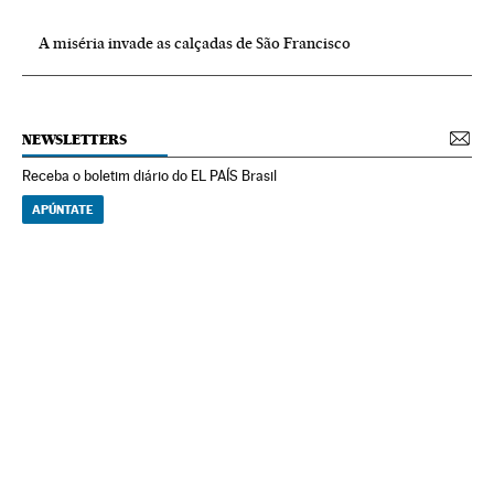
A miséria invade as calçadas de São Francisco
NEWSLETTERS
Receba o boletim diário do EL PAÍS Brasil
APÚNTATE
NEWSLETTERS
Boletín de América
Cada semana en tu cuenta de correo una selección de las noticias,
reportajes y análisis de los periodistas de EL PAÍS con los acontecimientos
más relevantes del continente.