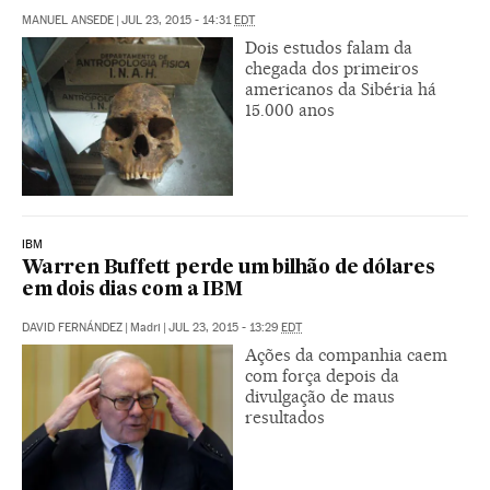
MANUEL ANSEDE
|
JUL 23, 2015 - 14:31
EDT
Dois estudos falam da
chegada dos primeiros
americanos da Sibéria há
15.000 anos
IBM
Warren Buffett perde um bilhão de dólares
em dois dias com a IBM
DAVID FERNÁNDEZ
|
Madri
|
JUL 23, 2015 - 13:29
EDT
Ações da companhia caem
com força depois da
divulgação de maus
resultados