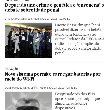
MAIORIDADE PENAL
Deputado une crime e genética e ‘envenena’ o
debate sobre idade penal
CAMILA MORAES
|
São Paulo
|
JUL 23, 2015 - 10:09
EDT
Laerte Bessa diz que "será
possível dizer se um bebê no
útero tem tendências ao
crime" Relator da PEC 171/93
radicaliza o já complicado
debate sobre a maioridade
penal
INOVAÇÃO
Novo sistema permite carregar baterias por
meio do Wi-Fi
JOSÉ MANUEL ABAD LIÑÁN
|
Madri
|
JUL 23, 2015 - 08:31
EDT
Pesquisadores dos EUA
apresentam protótipo que
alimenta pequenos
dispositivos