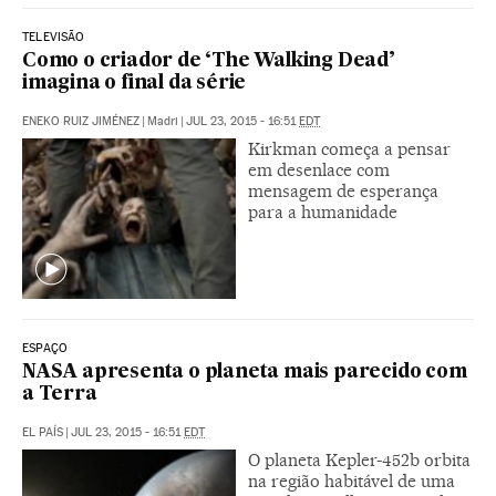
TELEVISÃO
Como o criador de ‘The Walking Dead’
imagina o final da série
ENEKO RUIZ JIMÉNEZ
|
Madri
|
JUL 23, 2015 - 16:51
EDT
Kirkman começa a pensar
em desenlace com
mensagem de esperança
para a humanidade
ESPAÇO
NASA apresenta o planeta mais parecido com
a Terra
EL PAÍS
|
JUL 23, 2015 - 16:51
EDT
O planeta Kepler-452b orbita
na região habitável de uma