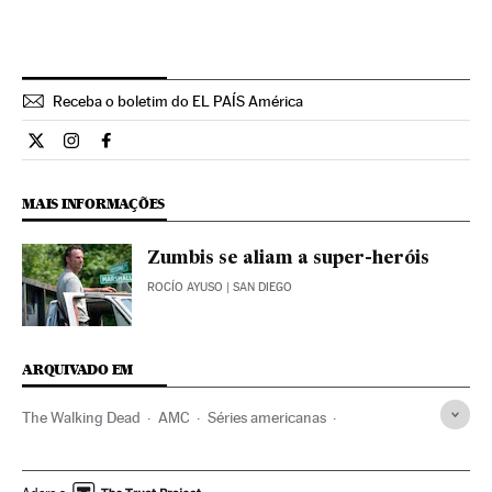
Receba o boletim do EL PAÍS América
Cultura El País Brasil en Twitter
Cultura El País Brasil en Instagram
Cultura El País Brasil en Facebook
MAIS INFORMAÇÕES
Zumbis se aliam a super-heróis
ROCÍO AYUSO
| SAN DIEGO
ARQUIVADO EM
The Walking Dead
AMC
Séries americanas
Série dramática
Série terror
Gêneros séries
Séries tv
Programa tv
Televisão
Programação