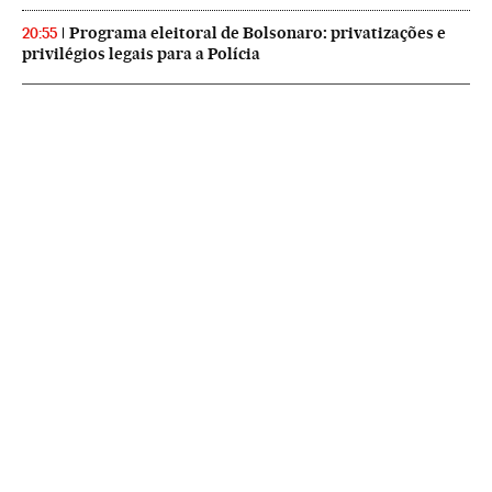
Programa eleitoral de Bolsonaro: privatizações e
20:55
privilégios legais para a Polícia
NEWSLETTERS
Boletín de América
Cada semana en tu cuenta de correo una selección de las noticias,
reportajes y análisis de los periodistas de EL PAÍS con los acontecimientos
más relevantes del continente.