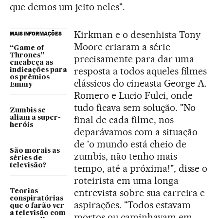
que demos um jeito neles".
Kirkman e o desenhista Tony
MAIS INFORMAÇÕES
Moore criaram a série
“Game of
Thrones”
precisamente para dar uma
encabeça as
resposta a todos aqueles filmes
indicações para
os prêmios
clássicos do cineasta George A.
Emmy
Romero e Lucio Fulci, onde
tudo ficava sem solução. "No
Zumbis se
final de cada filme, nos
aliam a super-
heróis
deparávamos com a situação
de 'o mundo está cheio de
São morais as
zumbis, não tenho mais
séries de
televisão?
tempo, até a próxima!", disse o
roteirista em uma longa
entrevista sobre sua carreira e
Teorias
conspiratórias
aspirações. "Todos estavam
que o farão ver
a televisão com
mortos ou caminhavam em