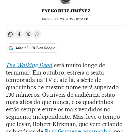
ENEKO RUIZ JIMÉNEZ
Madri -
JUL
23, 2015 - 16:51
EDT
Compartir en Whatsapp
Compartir en Facebook
Compartir en Twitter
Desplegar Redes Sociales
Añadir EL PAÍS en Google
The Walking Dead
está muito longe de
terminar. Em outubro, estreia a sexta
temporada na TV e, até lá, a série de
quadrinhos de mesmo nome terá superado
130 números. Os níveis de audiência estão
mais altos do que nunca, e os quadrinhos
estão sempre entre os mais vendidos no
segmento independente. Mas, leve o tempo
que levar, Robert Kirkman, que vem criando
as histórias de
Rick Grimes e companhia
por