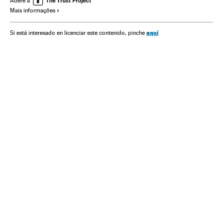
Adere a
Mais informações
Meios comunicação
Comunicação
aquí
Si está interesado en licenciar este contenido, pinche