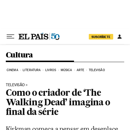
Pular para o conteúdo
SUSCRÍBETE
Cultura
CINEMA
LITERATURA
LIVROS
MÚSICA
ARTE
TELEVISÃO
TELEVISÃO
Como o criador de ‘The
Walking Dead’ imagina o
final da série
Kirkman começa a pensar em desenlace