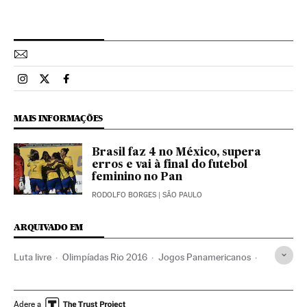
Esportes El País Brasil en Instagram
Esportes El País Brasil en Twitter
Esportes El País Brasil en Facebook
MAIS INFORMAÇÕES
Brasil faz 4 no México, supera
erros e vai à final do futebol
feminino no Pan
RODOLFO BORGES
| SÃO PAULO
ARQUIVADO EM
Luta livre
Olimpíadas Rio 2016
Jogos Panamericanos
Rio de Janeiro
Badminton
Ginástica rítmica
Luta
Estado Rio de Janeiro
Ginástica
Jogos Olímpicos
Adere a