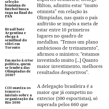
seleção
Hilton, admitiu estar “muito
feminina de
futebol busca
otimista” em relação às
vaga na final do
Olimpíadas, nas quais o país
PAN
anfitrião se impôs a meta de
estar entre 10 primeiros
Brasil bate
Argentina e
lugares no quadro de
chega à
semifinal do
medalhas. “Temos um plano
vôlei em
ambiciosos de treinamento”,
Toronto
afirmou o ministro; “estamos
investindo muito […] Quanto
Em meio à crise
política, quem
maior investimento, melhores
se lembra das
resultados desportivos”.
Olimpíadas de
2016?
A delegação brasileira é a
COI suaviza os
maior que já competiu no
temores
iniciais sobre a
exterior (590 esportistas), só
organização da
Rio 2016
superada pelos 660 que