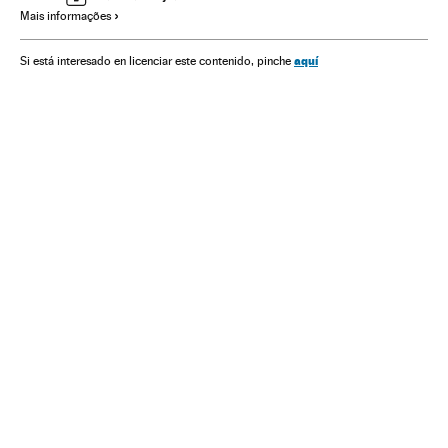
Mais informações
COI
Esportes combate
Brasil
América do Sul
América Latina
Competições
Organizações desportivas
aquí
Si está interesado en licenciar este contenido, pinche
América
Esportes