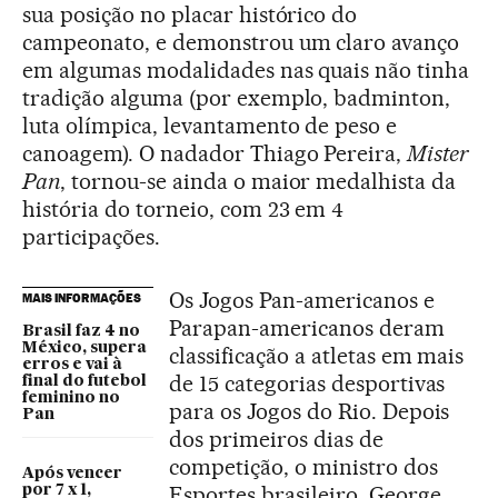
sua posição no placar histórico do
campeonato, e demonstrou um claro avanço
em algumas modalidades nas quais não tinha
tradição alguma (por exemplo, badminton,
luta olímpica, levantamento de peso e
canoagem). O nadador Thiago Pereira,
Mister
Pan
, tornou-se ainda o maior medalhista da
história do torneio, com 23 em 4
participações.
Os Jogos Pan-americanos e
MAIS INFORMAÇÕES
Parapan-americanos deram
Brasil faz 4 no
México, supera
classificação a atletas em mais
erros e vai à
de 15 categorias desportivas
final do futebol
feminino no
para os Jogos do Rio. Depois
Pan
dos primeiros dias de
competição, o ministro dos
Após vencer
Esportes brasileiro, George
por 7 x 1,