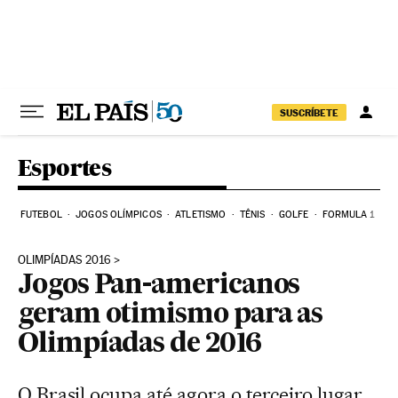
Pular para o conteúdo
SUSCRÍBETE
Esportes
FUTEBOL
JOGOS OLÍMPICOS
ATLETISMO
TÊNIS
GOLFE
FORMULA 1
OLIMPÍADAS 2016
Jogos Pan-americanos
geram otimismo para as
Olimpíadas de 2016
O Brasil ocupa até agora o terceiro lugar