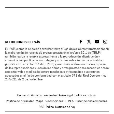
©
EDICIONES EL PAÍS
EL PAÍS BRASIL EN
EL PAÍS BRASI
EL PAÍS B
EL PA
EL PAÍS ejerce la oposición expresa frente al uso de sus obras y prestaciones en
la elaboración de revistas de prensa prevista en el artículo 32.1 del TRLPI;
también realiza la reserva expresa frente a la reproducción, distribución y
comunicación pública de sus trabajos y artículos sobre temas de actualidad
prevista en el artículo 33.1 del TRLPI; y, asimismo, realiza una reserva expresa
de las reproducciones y usos de las obras y otras prestaciones accesibles desde
este sitio web a medios de lectura mecánica u otros medios que resulten
adecuados a tal fin de conformidad con el artículo 67.3 del Real Decreto - ley
24/2021, de 2 de noviembre
Contacto
Venta de contenidos
Aviso legal
Política cookies
Política de privacidad
Mapa
Suscripciones EL PAÍS
Suscripciones empresas
RSS
Índice
Noticias de hoy