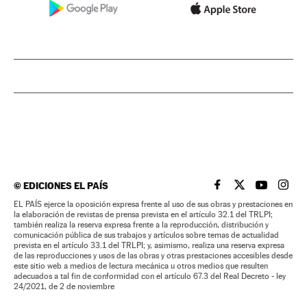
©
EDICIONES EL PAÍS
EL PAÍS BRASIL EN
EL PAÍS BRASI
EL PAÍS B
EL PA
EL PAÍS ejerce la oposición expresa frente al uso de sus obras y prestaciones en
la elaboración de revistas de prensa prevista en el artículo 32.1 del TRLPI;
también realiza la reserva expresa frente a la reproducción, distribución y
comunicación pública de sus trabajos y artículos sobre temas de actualidad
prevista en el artículo 33.1 del TRLPI; y, asimismo, realiza una reserva expresa
de las reproducciones y usos de las obras y otras prestaciones accesibles desde
este sitio web a medios de lectura mecánica u otros medios que resulten
adecuados a tal fin de conformidad con el artículo 67.3 del Real Decreto - ley
24/2021, de 2 de noviembre