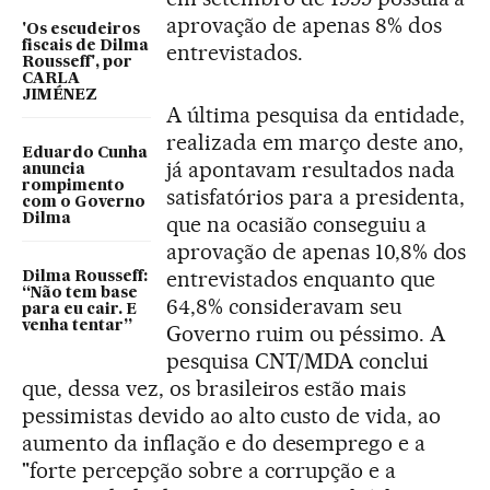
aprovação de apenas 8% dos
'Os escudeiros
fiscais de Dilma
entrevistados.
Rousseff', por
CARLA
JIMÉNEZ
A última pesquisa da entidade,
realizada em março deste ano,
Eduardo Cunha
já apontavam resultados nada
anuncia
rompimento
satisfatórios para a presidenta,
com o Governo
Dilma
que na ocasião conseguiu a
aprovação de apenas 10,8% dos
entrevistados enquanto que
Dilma Rousseff:
“Não tem base
64,8% consideravam seu
para eu cair. E
venha tentar”
Governo ruim ou péssimo. A
pesquisa CNT/MDA conclui
que, dessa vez, os brasileiros estão mais
pessimistas devido ao alto custo de vida, ao
aumento da inflação e do desemprego e a
"forte percepção sobre a corrupção e a