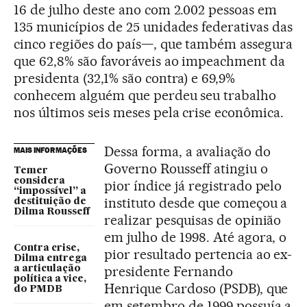
16 de julho deste ano com 2.002 pessoas em
135 municípios de 25 unidades federativas das
cinco regiões do país—, que também assegura
que 62,8% são favoráveis ao impeachment da
presidenta (32,1% são contra) e 69,9%
conhecem alguém que perdeu seu trabalho
nos últimos seis meses pela crise econômica.
Dessa forma, a avaliação do
MAIS INFORMAÇÕES
Governo Rousseff atingiu o
Temer
considera
pior índice já registrado pelo
“impossível” a
instituto desde que começou a
destituição de
Dilma Rousseff
realizar pesquisas de opinião
em julho de 1998. Até agora, o
Contra crise,
pior resultado pertencia ao ex-
Dilma entrega
presidente Fernando
a articulação
política a vice,
Henrique Cardoso (PSDB), que
do PMDB
em setembro de 1999 possuía a