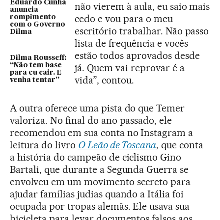
Eduardo Cunha
não vierem à aula, eu saio mais
anuncia
cedo e vou para o meu
rompimento
com o Governo
escritório trabalhar. Não passo
Dilma
lista de frequência e vocês
estão todos aprovados desde
Dilma Rousseff:
“Não tem base
já. Quem vai reprovar é a
para eu cair. E
vida”, contou.
venha tentar”
A outra oferece uma pista do que Temer
valoriza. No final do ano passado, ele
recomendou em sua conta no Instagram a
leitura do livro
O Leão de Toscana
, que conta
a história do campeão de ciclismo Gino
Bartali, que durante a Segunda Guerra se
envolveu em um movimento secreto para
ajudar famílias judias quando a Itália foi
ocupada por tropas alemãs. Ele usava sua
bicicleta para levar documentos falsos aos