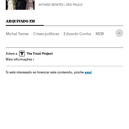
AFONSO BENITES
| SÃO PAULO
ARQUIVADO EM
Michel Temer
Crises políticas
Eduardo Cunha
MDB
Vice-presidente Brasil
Dilma Rousseff
Presidente Brasil
Presidência Brasil
Brasil
Governo Brasil
Adere a
Mais informações
Conflitos políticos
Governo
Administração Estado
Administração pública
Partido dos Trabalhadores
aquí
Si está interesado en licenciar este contenido, pinche
Partidos políticos
Política