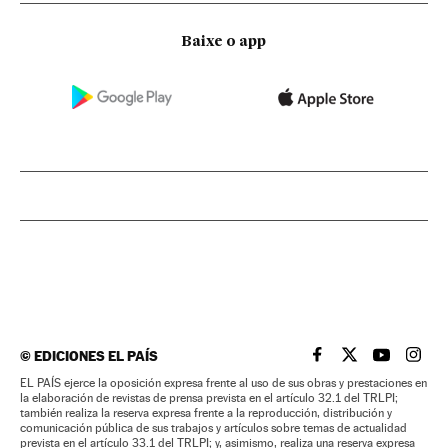
Baixe o app
©
EDICIONES EL PAÍS
EL PAÍS BRASIL EN
EL PAÍS BRASI
EL PAÍS B
EL PA
EL PAÍS ejerce la oposición expresa frente al uso de sus obras y prestaciones en
la elaboración de revistas de prensa prevista en el artículo 32.1 del TRLPI;
también realiza la reserva expresa frente a la reproducción, distribución y
comunicación pública de sus trabajos y artículos sobre temas de actualidad
prevista en el artículo 33.1 del TRLPI; y, asimismo, realiza una reserva expresa