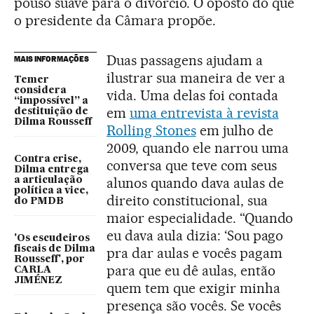
pouso suave para o divórcio. O oposto do que
o presidente da Câmara propõe.
Duas passagens ajudam a
MAIS INFORMAÇÕES
ilustrar sua maneira de ver a
Temer
considera
vida. Uma delas foi contada
“impossível” a
em
uma entrevista à revista
destituição de
Dilma Rousseff
Rolling Stones
em julho de
2009, quando ele narrou uma
Contra crise,
conversa que teve com seus
Dilma entrega
alunos quando dava aulas de
a articulação
política a vice,
direito constitucional, sua
do PMDB
maior especialidade. “Quando
eu dava aula dizia: ‘Sou pago
'Os escudeiros
fiscais de Dilma
pra dar aulas e vocês pagam
Rousseff', por
para que eu dê aulas, então
CARLA
JIMÉNEZ
quem tem que exigir minha
presença são vocês. Se vocês