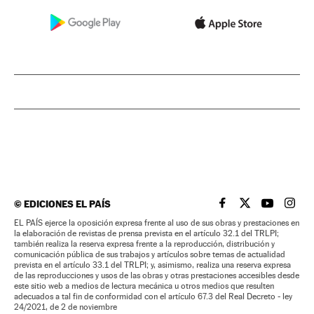
©
EDICIONES EL PAÍS
EL PAÍS BRASIL EN
EL PAÍS BRASI
EL PAÍS B
EL PA
EL PAÍS ejerce la oposición expresa frente al uso de sus obras y prestaciones en
la elaboración de revistas de prensa prevista en el artículo 32.1 del TRLPI;
también realiza la reserva expresa frente a la reproducción, distribución y
comunicación pública de sus trabajos y artículos sobre temas de actualidad
prevista en el artículo 33.1 del TRLPI; y, asimismo, realiza una reserva expresa
de las reproducciones y usos de las obras y otras prestaciones accesibles desde
este sitio web a medios de lectura mecánica u otros medios que resulten
adecuados a tal fin de conformidad con el artículo 67.3 del Real Decreto - ley
24/2021, de 2 de noviembre