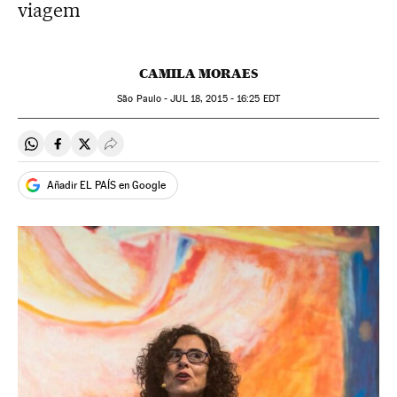
viagem
CAMILA MORAES
São Paulo -
JUL
18, 2015 - 16:25
EDT
Compartir en Whatsapp
Compartir en Facebook
Compartir en Twitter
Desplegar Redes Sociales
Añadir EL PAÍS en Google