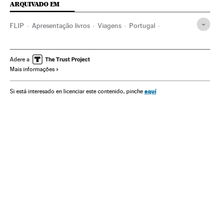
ARQUIVADO EM
FLIP
Apresentação livros
Viagens
Portugal
Festivais culturais
Festivais
Brasil
Literatura
Europa Ocidental
Livros
América do Sul
Adere a
Mais informações
América Latina
Agenda cultural
Agenda
Eventos
Cultura
Sociedade
aquí
Si está interesado en licenciar este contenido, pinche