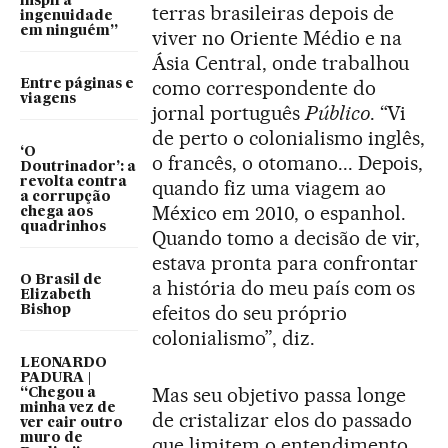
inspira
terras brasileiras depois de
ingenuidade
em ninguém”
viver no Oriente Médio e na
Ásia Central, onde trabalhou
como correspondente do
Entre páginas e
viagens
jornal português
Público
. “Vi
de perto o colonialismo inglês,
‘O
o francês, o otomano... Depois,
Doutrinador’: a
revolta contra
quando fiz uma viagem ao
a corrupção
México em 2010, o espanhol.
chega aos
quadrinhos
Quando tomo a decisão de vir,
estava pronta para confrontar
O Brasil de
a história do meu país com os
Elizabeth
efeitos do seu próprio
Bishop
colonialismo”, diz.
LEONARDO
PADURA |
Mas seu objetivo passa longe
“Chegou a
minha vez de
de cristalizar elos do passado
ver cair outro
muro de
que limitem o entendimento