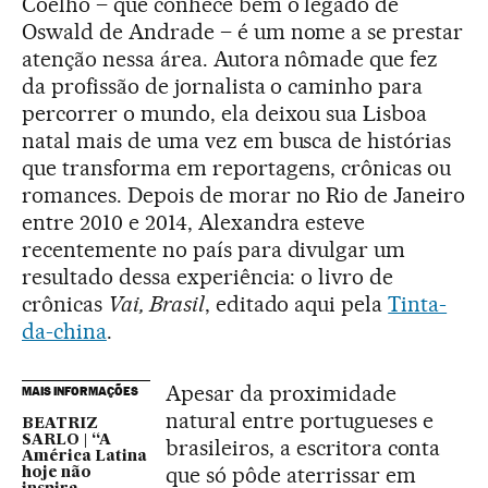
Coelho – que conhece bem o legado de
Oswald de Andrade – é um nome a se prestar
atenção nessa área. Autora nômade que fez
da profissão de jornalista o caminho para
percorrer o mundo, ela deixou sua Lisboa
natal mais de uma vez em busca de histórias
que transforma em reportagens, crônicas ou
romances. Depois de morar no Rio de Janeiro
entre 2010 e 2014, Alexandra esteve
recentemente no país para divulgar um
resultado dessa experiência: o livro de
crônicas
Vai, Brasil
, editado aqui pela
Tinta-
da-china
.
Apesar da proximidade
MAIS INFORMAÇÕES
natural entre portugueses e
BEATRIZ
SARLO | “A
brasileiros, a escritora conta
América Latina
que só pôde aterrissar em
hoje não