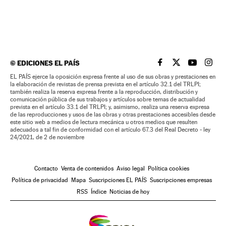
©
EDICIONES EL PAÍS
EL PAÍS BRASIL EN
EL PAÍS BRASI
EL PAÍS B
EL PA
EL PAÍS ejerce la oposición expresa frente al uso de sus obras y prestaciones en
la elaboración de revistas de prensa prevista en el artículo 32.1 del TRLPI;
también realiza la reserva expresa frente a la reproducción, distribución y
comunicación pública de sus trabajos y artículos sobre temas de actualidad
prevista en el artículo 33.1 del TRLPI; y, asimismo, realiza una reserva expresa
de las reproducciones y usos de las obras y otras prestaciones accesibles desde
este sitio web a medios de lectura mecánica u otros medios que resulten
adecuados a tal fin de conformidad con el artículo 67.3 del Real Decreto - ley
24/2021, de 2 de noviembre
Contacto
Venta de contenidos
Aviso legal
Política cookies
Política de privacidad
Mapa
Suscripciones EL PAÍS
Suscripciones empresas
RSS
Índice
Noticias de hoy