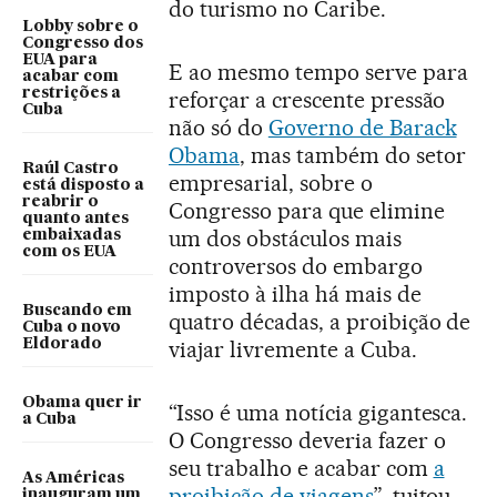
do turismo no Caribe.
Lobby sobre o
Congresso dos
EUA para
E ao mesmo tempo serve para
acabar com
restrições a
reforçar a crescente pressão
Cuba
não só do
Governo de Barack
Obama
, mas também do setor
Raúl Castro
empresarial, sobre o
está disposto a
reabrir o
Congresso para que elimine
quanto antes
um dos obstáculos mais
embaixadas
com os EUA
controversos do embargo
imposto à ilha há mais de
Buscando em
quatro décadas, a proibição de
Cuba o novo
Eldorado
viajar livremente a Cuba.
Obama quer ir
“Isso é uma notícia gigantesca.
a Cuba
O Congresso deveria fazer o
seu trabalho e acabar com
a
As Américas
proibição de viagens
”, tuitou
inauguram um