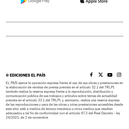
©
EDICIONES EL PAÍS
EL PAÍS BRASIL EN
EL PAÍS BRASI
EL PAÍS B
EL PA
EL PAÍS ejerce la oposición expresa frente al uso de sus obras y prestaciones en
la elaboración de revistas de prensa prevista en el artículo 32.1 del TRLPI;
también realiza la reserva expresa frente a la reproducción, distribución y
comunicación pública de sus trabajos y artículos sobre temas de actualidad
prevista en el artículo 33.1 del TRLPI; y, asimismo, realiza una reserva expresa
de las reproducciones y usos de las obras y otras prestaciones accesibles desde
este sitio web a medios de lectura mecánica u otros medios que resulten
adecuados a tal fin de conformidad con el artículo 67.3 del Real Decreto - ley
24/2021, de 2 de noviembre