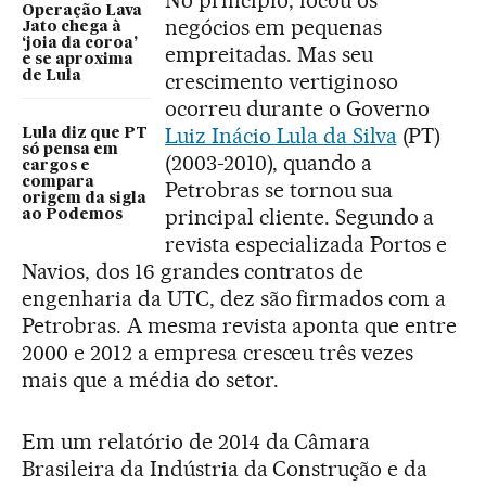
No princípio, focou os
Operação Lava
negócios em pequenas
Jato chega à
‘joia da coroa’
empreitadas. Mas seu
e se aproxima
de Lula
crescimento vertiginoso
ocorreu durante o Governo
Luiz Inácio Lula da Silva
(PT)
Lula diz que PT
só pensa em
(2003-2010), quando a
cargos e
compara
Petrobras se tornou sua
origem da sigla
principal cliente. Segundo a
ao Podemos
revista especializada Portos e
Navios, dos 16 grandes contratos de
engenharia da UTC, dez são firmados com a
Petrobras. A mesma revista aponta que entre
2000 e 2012 a empresa cresceu três vezes
mais que a média do setor.
Em um relatório de 2014 da Câmara
Brasileira da Indústria da Construção e da