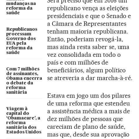
Será preciso que em 2016 um
mudanças na
republicano vença as eleições
reforma da
saúde
presidenciais e que o Senado e
a Câmara de Representantes
Republicanos
tenham maioria republicana.
processam
Então, poderiam revogá-la,
Governo dos
EUA pela
mas ainda resta saber se, uma
reforma da
saúde
vez consolidada em todo o
país e com milhões de
beneficiários, algum político
Com 7 milhões
de assinantes,
se atreveria a dar marcha-à-ré.
Obama encerra
o debate da
reforma
sanitária
Estava em jogo um dos pilares
de uma reforma que estendeu
Viagem à
a assistência médica a mais de
capital do
dez milhões de pessoas que
‘Obamacare’, a
reforma
careciam de plano de saúde,
sanitária dos
Estados Unidos
mas que, desde sua aprovação