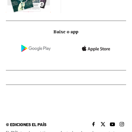
Baixe o app
©
EDICIONES EL PAÍS
EL PAÍS BRASIL EN
EL PAÍS BRASI
EL PAÍS B
EL PA