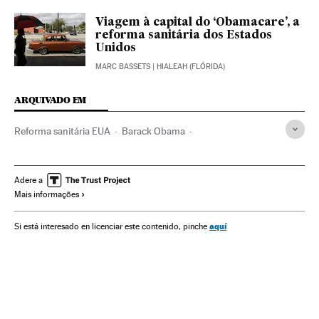
Viagem à capital do ‘Obamacare’, a
reforma sanitária dos Estados
Unidos
MARC BASSETS
| HIALEAH (FLÓRIDA)
ARQUIVADO EM
Reforma sanitária EUA
Barack Obama
Reforma sanitária
Estados Unidos
América do Norte
Política sanitária
América
Previdência
Saúde
Adere a
Mais informações
aquí
Si está interesado en licenciar este contenido, pinche