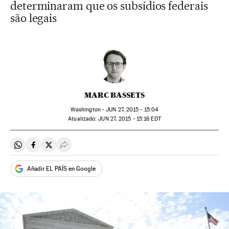
determinaram que os subsídios federais
são legais
MARC BASSETS
Washington -
JUN
27, 2015 - 15:04
atualizado:
JUN
27, 2015 - 15:16
EDT
Compartir en Whatsapp
Compartir en Facebook
Compartir en Twitter
Desplegar Redes Sociales
Añadir EL PAÍS en Google