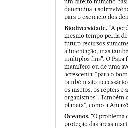
um direito humano bási
determina a sobrevivênc
para o exercício dos de
Biodiversidade.
"A perd
mesmo tempo perda de e
futuro recursos sumame
alimentação, mas també
múltiplos fins". O Papa 
mamífero ou de uma ave,
acrescenta: "para o bo
também são necessários 
os insetos, os répteis e
organismos". Também cr
planeta", como a Amazôn
Oceanos
. "O problema 
proteção das áreas mari