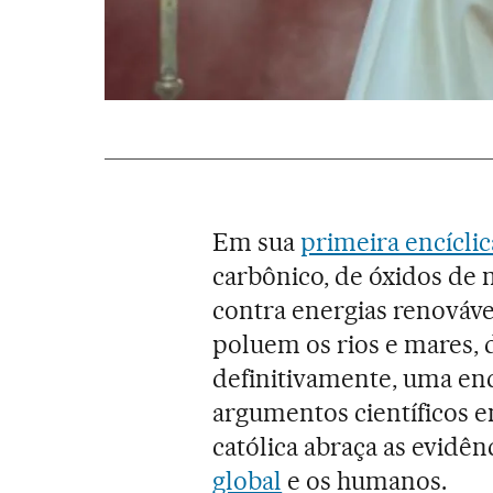
Em sua
primeira encíclic
carbônico, de óxidos de n
contra energias renovávei
poluem os rios e mares, d
definitivamente, uma encí
argumentos científicos 
católica abraça as evidên
global
e os humanos.