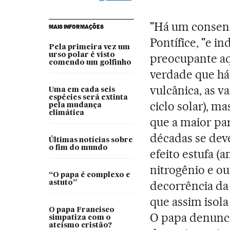
"Há um consenso
MAIS INFORMAÇÕES
Pontífice, "e 
Pela primeira vez um
urso polar é visto
preocupante aq
comendo um golfinho
verdade que há 
vulcânica, as v
Uma em cada seis
espécies será extinta
ciclo solar), m
pela mudança
climática
que a maior pa
décadas se dev
Últimas notícias sobre
o fim do mundo
efeito estufa (
nitrogênio e o
“O papa é complexo e
decorrência da
astuto”
que assim isola
O papa Francisco
O papa denunci
simpatiza com o
ateísmo cristão?