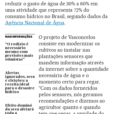
reduzir o gasto de água de 30% a 60% em
uma atividade que representa 72% do
consumo hídrico no Brasil, segundo dados da
Agência Nacional de Água
.
O projeto de Vasconcelos
MAIS INFORMAÇÕES
consiste em modernizar os
“O rodízio é
necessário
cultivos ao instalar nas
mesmo com
plantações sensores que
previsões mais
otimistas”
mandem informação através
da internet sobre a quantidade
Alertas
necessária de água e o
ignorados, seca
momento certo para regar.
e eleições: a
receita ideal
“Com os dados fornecidos
para o desastre
hídrico
pelos sensores, nós geramos
recomendações e dizemos ao
Efeito dominó
agricultor quanto e quando
da seca afetará
tem que regar, a umidade do
toda a