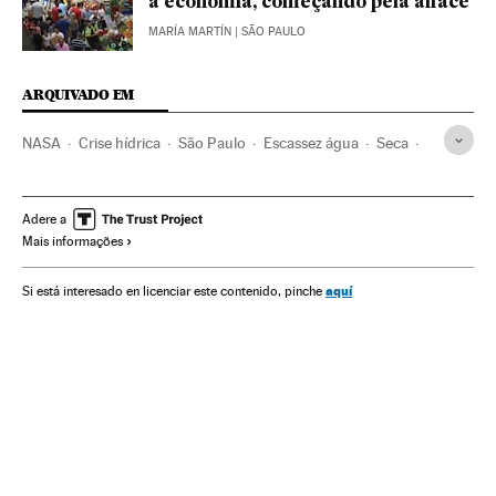
a economia, começando pela alface
MARÍA MARTÍN
| SÃO PAULO
ARQUIVADO EM
NASA
Crise hídrica
São Paulo
Escassez água
Seca
Estado São Paulo
Agências espaciais
Google
Chuva
Brasil
Astronáutica
Motores pesquisa
Precipitações
Adere a
Mais informações
Água
América do Sul
América Latina
Internet
Problemas ambientais
Meteorologia
América
aquí
Si está interesado en licenciar este contenido, pinche
Empresas
Ciência
Economia
Meio ambiente
Comunicações