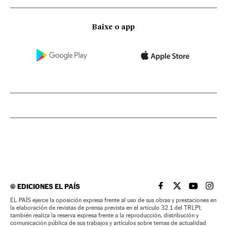
Baixe o app
©
EDICIONES EL PAÍS
EL PAÍS BRASIL EN
EL PAÍS BRASI
EL PAÍS B
EL PA
EL PAÍS ejerce la oposición expresa frente al uso de sus obras y prestaciones en
la elaboración de revistas de prensa prevista en el artículo 32.1 del TRLPI;
también realiza la reserva expresa frente a la reproducción, distribución y
comunicación pública de sus trabajos y artículos sobre temas de actualidad