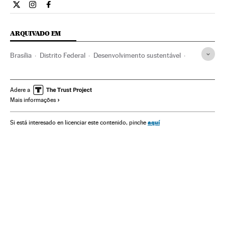
Internacional El País Brasil en Twitter
Internacional El País Brasil en Instagram
Internacional El País Brasil en Facebook
ARQUIVADO EM
Brasília
Distrito Federal
Desenvolvimento sustentável
Brasil
Mulheres
América do Sul
América Latina
Consumo
Contaminação
América
Adere a
Mais informações
Problemas ambientais
Meio ambiente
Sociedade
Termômetro Econômico e Social da América Latina
aquí
Si está interesado en licenciar este contenido, pinche