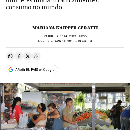
mulheres mudam radicalmente o
consumo no mundo
MARIANA KAIPPER CERATTI
Brasília -
APR
14, 2015 - 08:22
atualizado:
APR
14, 2015 - 10:49
EDT
Compartir en Whatsapp
Compartir en Facebook
Compartir en Twitter
Desplegar Redes Sociales
Añadir EL PAÍS en Google