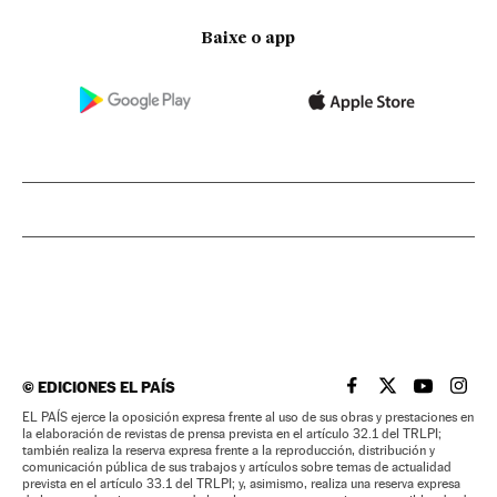
Baixe o app
©
EDICIONES EL PAÍS
EL PAÍS BRASIL EN
EL PAÍS BRASI
EL PAÍS B
EL PA
EL PAÍS ejerce la oposición expresa frente al uso de sus obras y prestaciones en
la elaboración de revistas de prensa prevista en el artículo 32.1 del TRLPI;
también realiza la reserva expresa frente a la reproducción, distribución y
comunicación pública de sus trabajos y artículos sobre temas de actualidad
prevista en el artículo 33.1 del TRLPI; y, asimismo, realiza una reserva expresa