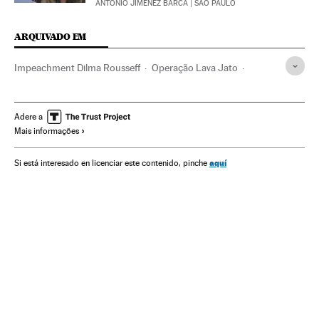
ANTONIO JIMÉNEZ BARCA
| SÃO PAULO
ARQUIVADO EM
Impeachment Dilma Rousseff
Operação Lava Jato
Partido dos Trabalhadores
Dilma Rousseff
Impeachment
Caso Petrobras
Financiamento ilegal
Adere a
Mais informações
Pesquisas eleitorais
Subornos
Lavagem dinheiro
Polícia Federal
Protestos sociais
Presidente Brasil
aquí
Si está interesado en licenciar este contenido, pinche
Petrobras
Corrupção política
Financiamento partidos
Mal-estar social
Caixa dois
Presidência Brasil
Delitos fiscais
Governo Brasil
Corrupção
Brasil
Partidos políticos
Eleições