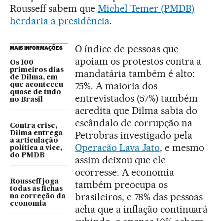
Rousseff sabem que
Michel Temer (PMDB)
herdaria a presidência
.
O índice de pessoas que
MAIS INFORMAÇÕES
apoiam os protestos contra a
Os 100
primeiros dias
mandatária também é alto:
de Dilma, em
75%. A maioria dos
que aconteceu
quase de tudo
entrevistados (57%) também
no Brasil
acredita que Dilma sabia do
escândalo de corrupção na
Contra crise,
Petrobras investigado pela
Dilma entrega
a articulação
Operacão Lava Jato
, e mesmo
política a vice,
do PMDB
assim deixou que ele
ocorresse. A economia
Rousseff joga
também preocupa os
todas as fichas
brasileiros, e 78% das pessoas
na correção da
economia
acha que a inflação continuará