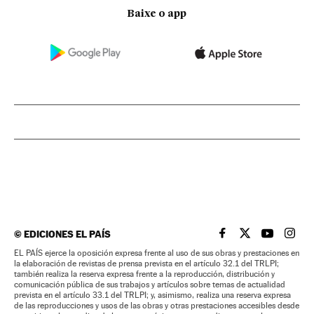
Baixe o app
©
EDICIONES EL PAÍS
EL PAÍS BRASIL EN
EL PAÍS BRASI
EL PAÍS B
EL PA
EL PAÍS ejerce la oposición expresa frente al uso de sus obras y prestaciones en
la elaboración de revistas de prensa prevista en el artículo 32.1 del TRLPI;
también realiza la reserva expresa frente a la reproducción, distribución y
comunicación pública de sus trabajos y artículos sobre temas de actualidad
prevista en el artículo 33.1 del TRLPI; y, asimismo, realiza una reserva expresa
de las reproducciones y usos de las obras y otras prestaciones accesibles desde