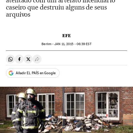
atentado com um artefato incendiário
caseiro que destruiu alguns de seus
arquivos
EFE
Berlim -
JAN
11, 2015 - 06:39
EST
Compartir en Whatsapp
Compartir en Facebook
Compartir en Twitter
Desplegar Redes Sociales
Añadir EL PAÍS en Google