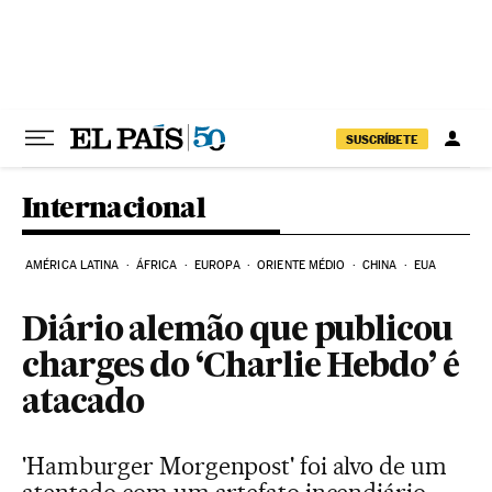
Pular para o conteúdo
SUSCRÍBETE
Internacional
AMÉRICA LATINA
ÁFRICA
EUROPA
ORIENTE MÉDIO
CHINA
EUA
Diário alemão que publicou
charges do ‘Charlie Hebdo’ é
atacado
'Hamburger Morgenpost' foi alvo de um