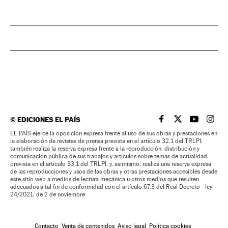
©
EDICIONES EL PAÍS
EL PAÍS BRASIL EN
EL PAÍS BRASI
EL PAÍS B
EL PA
EL PAÍS ejerce la oposición expresa frente al uso de sus obras y prestaciones en
la elaboración de revistas de prensa prevista en el artículo 32.1 del TRLPI;
también realiza la reserva expresa frente a la reproducción, distribución y
comunicación pública de sus trabajos y artículos sobre temas de actualidad
prevista en el artículo 33.1 del TRLPI; y, asimismo, realiza una reserva expresa
de las reproducciones y usos de las obras y otras prestaciones accesibles desde
este sitio web a medios de lectura mecánica u otros medios que resulten
adecuados a tal fin de conformidad con el artículo 67.3 del Real Decreto - ley
24/2021, de 2 de noviembre
Contacto
Venta de contenidos
Aviso legal
Política cookies