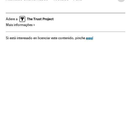
Charlie Hebdo
Liberdade imprensa
Incidentes
França
Humor gráfico
terrorismo islâmico
Alemanha
Adere a
Mais informações
Jihadismo
Atentados terroristas
Europa Ocidental
Imprensa
Acontecimentos
Terrorismo
aquí
Si está interesado en licenciar este contenido, pinche
Meios comunicação
Comunicação
Europa Central
Europa