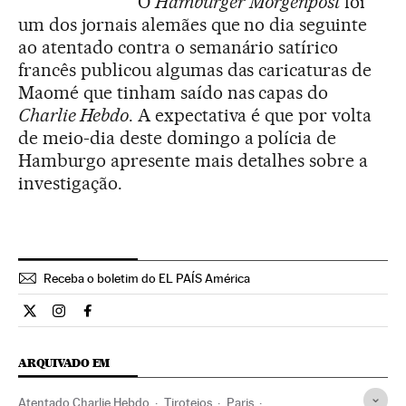
O
Hamburger Morgenpost
foi
um dos jornais alemães que no dia seguinte
ao atentado contra o semanário satírico
francês publicou algumas das caricaturas de
Maomé que tinham saído nas capas do
Charlie Hebdo
. A expectativa é que por volta
de meio-dia deste domingo a polícia de
Hamburgo apresente mais detalhes sobre a
investigação.
Receba o boletim do EL PAÍS América
Internacional El País Brasil en Twitter
Internacional El País Brasil en Instagram
Internacional El País Brasil en Facebook
ARQUIVADO EM
Atentado Charlie Hebdo
Tiroteios
Paris