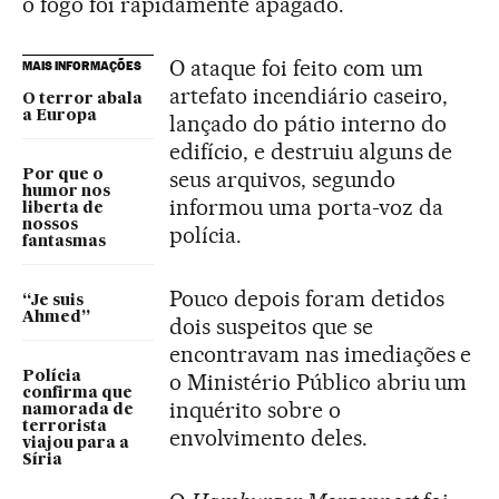
o fogo foi rapidamente apagado.
O ataque foi feito com um
MAIS INFORMAÇÕES
artefato incendiário caseiro,
O terror abala
a Europa
lançado do pátio interno do
edifício, e destruiu alguns de
seus arquivos, segundo
Por que o
humor nos
informou uma porta-voz da
liberta de
nossos
polícia.
fantasmas
Pouco depois foram detidos
“Je suis
Ahmed”
dois suspeitos que se
encontravam nas imediações e
Polícia
o Ministério Público abriu um
confirma que
inquérito sobre o
namorada de
terrorista
envolvimento deles.
viajou para a
Síria