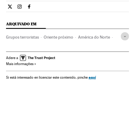
Internacional El País Brasil en Twitter
Internacional El País Brasil en Instagram
Internacional El País Brasil en Facebook
ARQUIVADO EM
Grupos terroristas
Oriente próximo
América do Norte
Conflitos políticos
Guerra
Terrorismo
Conflitos
Ásia
América
Política
Estado Islâmico
Religião
Adere a
Mais informações
Conflito Sunitas e Xiitas
Iraque
Islã
Terrorismo islamista
Guerra civil
Jihadismo
aquí
Si está interesado en licenciar este contenido, pinche
Estados Unidos
Revoluções