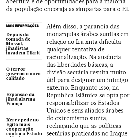
abertura e de oportunidades para a maioria
da população encoraja as simpatias para o EI.
Além disso, a paranoia das
MAIS INFORMAÇÕES
monarquias árabes sunitas em
Depois da
tomada de
relação ao Irã xiita dificulta
Mossul,
qualquer tentativa de
jihadistas
invadem Tikrit
racionalização. Na ausência
das liberdades básicas, a
O terror
divisão sectária resulta muito
governa o novo
útil para designar um inimigo
califado
externo. Enquanto isso, na
República Islâmica se opta por
Expansão da
jihad alarma
responsabilizar os Estados
França
Unidos e seus aliados árabes
do extremismo sunita,
Kerry pede no
rechaçando que as políticas
Egito mais
cooperação
sectárias praticadas no Iraque
contra o Estado