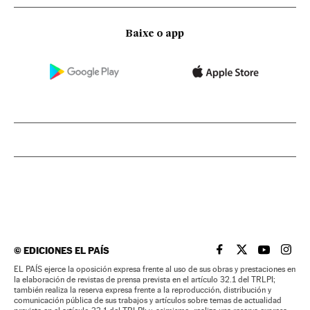
Baixe o app
©
EDICIONES EL PAÍS
EL PAÍS BRASIL EN
EL PAÍS BRASI
EL PAÍS B
EL PA
EL PAÍS ejerce la oposición expresa frente al uso de sus obras y prestaciones en
la elaboración de revistas de prensa prevista en el artículo 32.1 del TRLPI;
también realiza la reserva expresa frente a la reproducción, distribución y
comunicación pública de sus trabajos y artículos sobre temas de actualidad