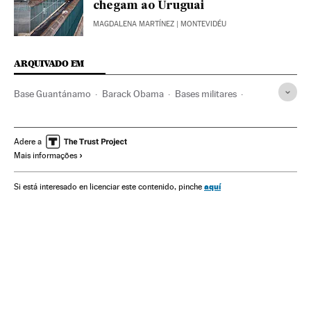
chegam ao Uruguai
MAGDALENA MARTÍNEZ
| MONTEVIDÉU
ARQUIVADO EM
Base Guantánamo
Barack Obama
Bases militares
Presos
Zona militar
Estados Unidos
Prisões
América do Norte
Centros penitenciários
Defesa
Adere a
Mais informações
América
Regime penitenciário
Justiça
aquí
Si está interesado en licenciar este contenido, pinche