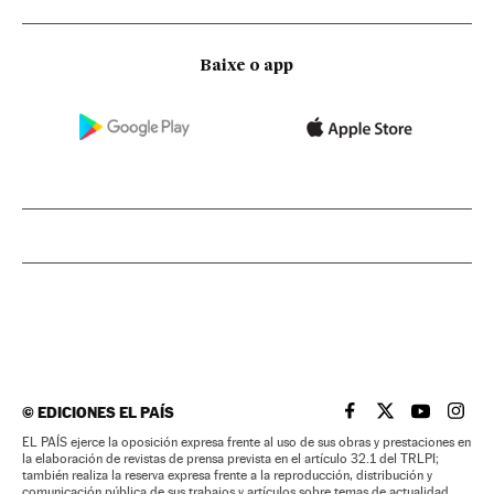
Baixe o app
©
EDICIONES EL PAÍS
EL PAÍS BRASIL EN
EL PAÍS BRASI
EL PAÍS B
EL PA
EL PAÍS ejerce la oposición expresa frente al uso de sus obras y prestaciones en
la elaboración de revistas de prensa prevista en el artículo 32.1 del TRLPI;
también realiza la reserva expresa frente a la reproducción, distribución y
comunicación pública de sus trabajos y artículos sobre temas de actualidad