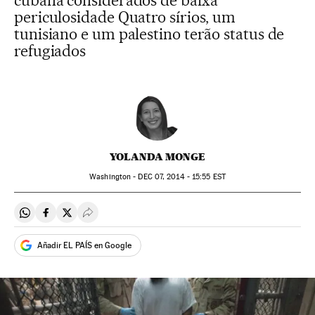
cubana considerados de baixa
periculosidade Quatro sírios, um
tunisiano e um palestino terão status de
refugiados
YOLANDA MONGE
Washington -
DEC
07, 2014 - 15:55
EST
Compartir en Whatsapp
Compartir en Facebook
Compartir en Twitter
Desplegar Redes Sociales
Añadir EL PAÍS en Google