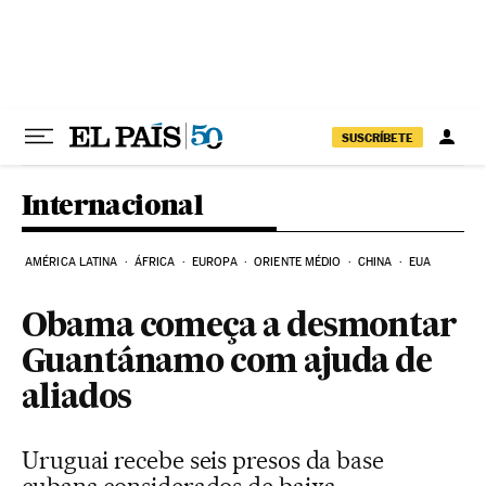
Pular para o conteúdo
SUSCRÍBETE
Internacional
AMÉRICA LATINA
ÁFRICA
EUROPA
ORIENTE MÉDIO
CHINA
EUA
Obama começa a desmontar
Guantánamo com ajuda de
aliados
Uruguai recebe seis presos da base