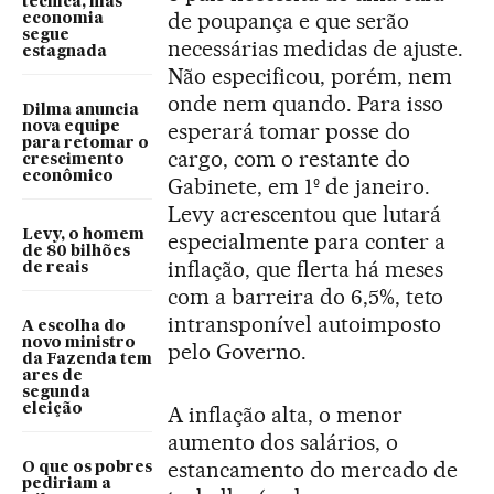
técnica, mas
de poupança e que serão
economia
segue
necessárias medidas de ajuste.
estagnada
Não especificou, porém, nem
onde nem quando. Para isso
Dilma anuncia
esperará tomar posse do
nova equipe
para retomar o
cargo, com o restante do
crescimento
econômico
Gabinete, em 1º de janeiro.
Levy acrescentou que lutará
Levy, o homem
especialmente para conter a
de 80 bilhões
inflação, que flerta há meses
de reais
com a barreira do 6,5%, teto
intransponível autoimposto
A escolha do
novo ministro
pelo Governo.
da Fazenda tem
ares de
segunda
eleição
A inflação alta, o menor
aumento dos salários, o
estancamento do mercado de
O que os pobres
pediriam a