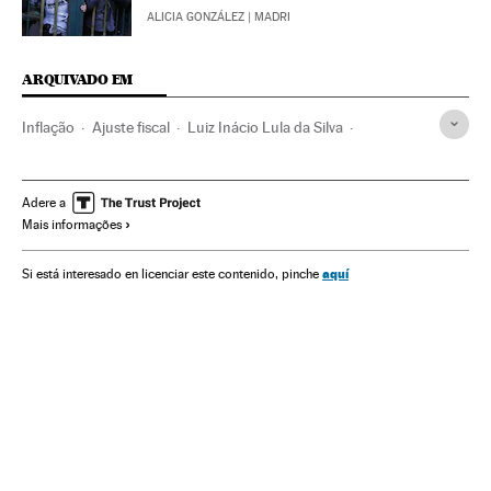
ALICIA GONZÁLEZ
| MADRI
ARQUIVADO EM
Inflação
Ajuste fiscal
Luiz Inácio Lula da Silva
Fernando Henrique Cardoso
Guido Mantega
Joaquim Levy
Partido dos Trabalhadores
Adere a
Mais informações
Crescimento econômico
Crise econômica
Ministério Fazenda
Recessão econômica
aquí
Si está interesado en licenciar este contenido, pinche
Indicadores econômicos
Política fiscal
Conjuntura econômica
Brasil
Governo Brasil
Partidos políticos
Ministérios
Governo
América do Sul
América Latina
Finanças públicas
América
Administração Estado
Economia