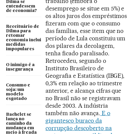
trabalho (embora o
Dilma se
entendessem
desemprego se situe em 5%) e
de economia?
os altos juros dos empréstimos
fizeram com que o consumo
Receituário de
das famílias, esse item que no
Dilma para
retomar
período de Lula constituiu um
economia inclui
dos pilares da decolagem,
medidas
impopulares
tenha ficado paralisado.
Retrocedeu, segundo o
O inimigo é a
Instituto Brasileiro de
insegurança
Geografia e Estatística (IBGE),
0,3% em relação ao trimestre
Consumo e
anterior, e alcança cifras que
soja: um
modelo
no Brasil não se registravam
esgotado
desde 2003. A indústria
também não avança.
E o
Bachelet se
lança no
gigantesco buraco da
caminho da
corrupção descoberto na
mudança em
meio à freada