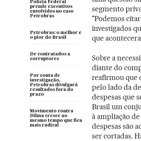
Polícia Federal
prende executivos
segmento privad
envolvidos no caso
Petrobras
"Podemos citar
investigados q
Petrobras: o melhor e
que acontecera
o pior do Brasil
De contratados a
Sobre a necess
corruptores
diante do compr
reafirmou que o
Por conta de
investigação,
Petrobras divulgará
pelo lado da d
resultados fora do
prazo
despesas que s
Brasil um conj
Movimento contra
à ampliação de
Dilma cresce ao
mesmo tempo que fica
despesas são 
mais radical
ser cortadas. H