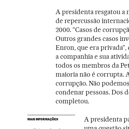
A presidenta resgatou a
de repercussão internaci
2000. “Casos de corrupç
Outros grandes casos in
Enron, que era privada”,
a companhia e sua ativid
todos os membros da Petr
maioria não é corrupta. 
corrupção. Não podemos
condenar pessoas. Dos do
completou.
A presidenta p
MAIS INFORMAÇÕES
uma questão sim