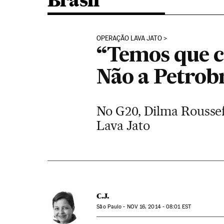
Brasil
OPERAÇÃO LAVA JATO
“Temos que c
Não a Petrob
No G20, Dilma Rousseff
Lava Jato
C.J.
São Paulo -
NOV
16, 2014 - 08:01
EST