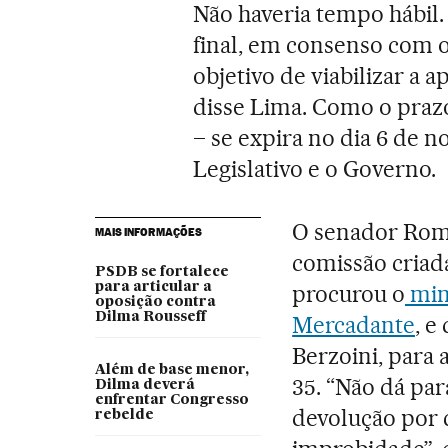
Não haveria tempo hábil.
final, em consenso com o
objetivo de viabilizar a
disse Lima. Como o prazo
– se expira no dia 6 de n
Legislativo e o Governo.
O senador Rome
MAIS INFORMAÇÕES
comissão criad
PSDB se fortalece
para articular a
procurou o
mini
oposição contra
Dilma Rousseff
Mercadante
, e
Berzoini, para 
Além de base menor,
35. “Não dá pa
Dilma deverá
enfrentar Congresso
devolução por 
rebelde