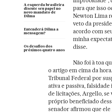
improbidade”, d
A esquerda brasileira
para que isso oc
discute seu papel no
novo mandato de
Newton Lima re
Dilma
veto da presid
Entenderá Dilma a
acordo com seu 
mensagem?
minha expectati
disse.
Os desafios dos
próximos quatro anos
Não foi à toa q
o artigo em cima da hora
Tribunal Federal por sus
ativa e passiva, falsidade
de licitações, Argello, se
próprio beneficiado dess
senador afirmou que ele n