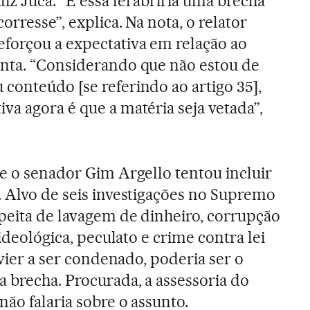
iz Jucá. “E essa lei abriria uma brecha
orresse”, explica. Na nota, o relator
forçou a expectativa em relação ao
enta. “Considerando que não estou de
conteúdo [se referindo ao artigo 35],
va agora é que a matéria seja vetada”,
ue o senador Gim Argello tentou incluir
. Alvo de seis investigações no Supremo
peita de lavagem de dinheiro, corrupção
 ideológica, peculato e crime contra lei
 vier a ser condenado, poderia ser o
a brecha. Procurada, a assessoria do
ão falaria sobre o assunto.