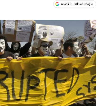
Añadir EL PAÍS en Google
ales