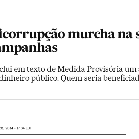
ticorrupção murcha na
campanhas
clui em texto de Medida Provisória um a
dinheiro público. Quem seria beneficia
31, 2014 - 17:34
EDT