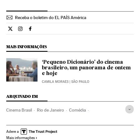
Receba o boletim do EL PAÍS América
Cultura El País Brasil en Twitter
Cultura El País Brasil en Instagram
Cultura El País Brasil en Facebook
MAIS INFORMAÇÕES
‘Pequeno Dicionário’ do cinema
brasileiro, um panorama de ontem
e hoje
CAMILA MORAES
| SÃO PAULO
ARQUIVADO EM
Cinema Brasil
Rio de Janeiro
Comédia
Cinema Latino-americano
Estado Rio de Janeiro
Filmes
Brasil
Cinema
Cultura
Adere a
Mais informações