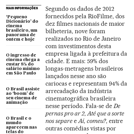
Segundo os dados de 2012
MAIS INFORMAÇÕES
fornecidos pela RioFilme, dos
‘Pequeno
Dicionário’ do
dez filmes nacionais de maior
cinema
bilheteria, nove foram
brasileiro, um
panorama de
realizados no Rio de Janeiro
ontem e hoje
com investimentos desta
empresa ligada à prefeitura da
O ingresso de
cidade. E mais: 59% dos
cinema chega a
custar 8% do
longas-metragens brasileiros
salário mínimo
em São Paulo
lançados nesse ano são
cariocas e representam 94% da
O Brasil assiste
arrecadação da indústria
ao ‘boom' de
cinematográfica brasileira
seu cinema de
animação
nesse período. Fala-se de
De
pernas pro ar 2
,
Até que a sorte
O Brasil e o
nos separe
e
Aí, comeu?
, entre
mundo
outras comédias vistas por
aparecem nas
telas do