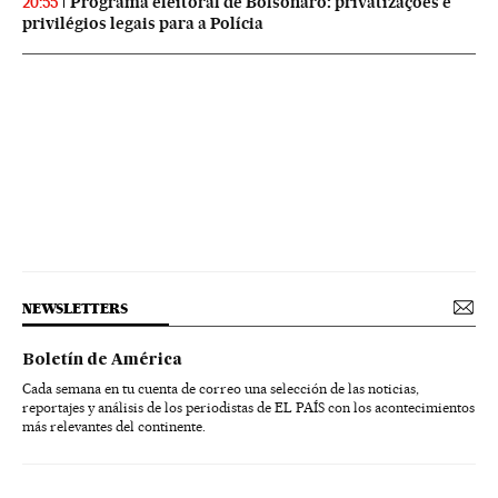
Programa eleitoral de Bolsonaro: privatizações e
20:55
privilégios legais para a Polícia
NEWSLETTERS
Boletín de América
Cada semana en tu cuenta de correo una selección de las noticias,
reportajes y análisis de los periodistas de EL PAÍS con los acontecimientos
más relevantes del continente.