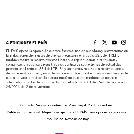
©
EDICIONES EL PAÍS
EL PAÍS BRASIL EN
EL PAÍS BRASI
EL PAÍS B
EL PA
EL PAÍS ejerce la oposición expresa frente al uso de sus obras y prestaciones en
la elaboración de revistas de prensa prevista en el artículo 32.1 del TRLPI;
también realiza la reserva expresa frente a la reproducción, distribución y
comunicación pública de sus trabajos y artículos sobre temas de actualidad
prevista en el artículo 33.1 del TRLPI; y, asimismo, realiza una reserva expresa
de las reproducciones y usos de las obras y otras prestaciones accesibles desde
este sitio web a medios de lectura mecánica u otros medios que resulten
adecuados a tal fin de conformidad con el artículo 67.3 del Real Decreto - ley
24/2021, de 2 de noviembre
Contacto
Venta de contenidos
Aviso legal
Política cookies
Política de privacidad
Mapa
Suscripciones EL PAÍS
Suscripciones empresas
RSS
Índice
Noticias de hoy